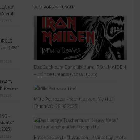
BUCHVORSTELLUNGEN
LLA auf
d’dera!
ER 2025
CIRCLE
and 1486“
ER 2025
Das Buch zum Bandjubiläum: IRON MAIDEN
– Infinite Dreams (VÖ: 07.10.25)
EGACY
l“ Review
ER 2025
Mille Petrozza – Your Heaven, My Hell
(Buch-VÖ: 28.08.2025)
ING –
iviente“
9.2025)
Entenhausen trifft Wacken – Marketing-Metal
ER 2025