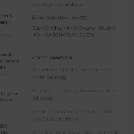
im Lustigen Taschenbuch
eider &
Gang –
Buch-Vorschau: Infinite Dreams – 50 Jahre
IRON MAIDEN (VÖ: 07.10.2025)
ER 2025
Amorphis –
NEUESTE KOMMENTARE
d (bereits
en)
Doc Rock
bei
10 Jahre – wir feiern einen
R 2025
runden Geburtstag!
Lony
bei
10 Jahre – wir feiern einen runden
NT „Para
Geburtstag!
Review
R 2025
Matt
bei
Dong Open Air 2025 – Tag 1: Metal,
Mosh & Aussicht auf mehr
DIR
Fridde
bei
Dong Open Air 2025 – Tag 1: Metal,
 Des