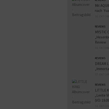
Mit AQUI
nach Yva
20. OKTOB
REVIEWS
MYSTIC 
„Hexenbr
Review
19. OKTOB
REVIEWS
DREAM L
„Immorta
17. OKTOB
REVIEWS
LITTLE K
„Lente V
(VÖ: 19.0
14. OKTOB