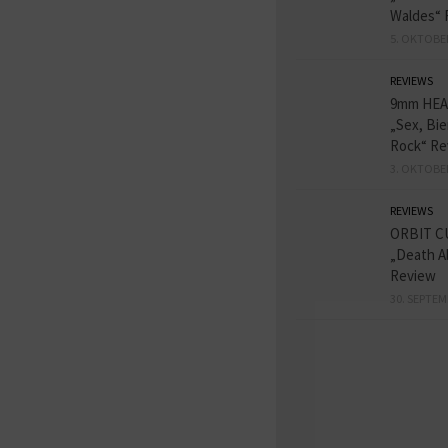
Waldes“ 
5. OKTOBE
REVIEWS
9mm HE
„Sex, Bie
Rock“ Re
3. OKTOBE
REVIEWS
ORBIT C
„Death A
Review
30. SEPTEM