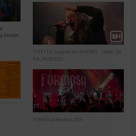
ad
ng Session
TYKETTO, Support WILDHEART – Uden, De
Pul, 26.09.2025
sm Festivals
FORMOSA Bierfest 2025