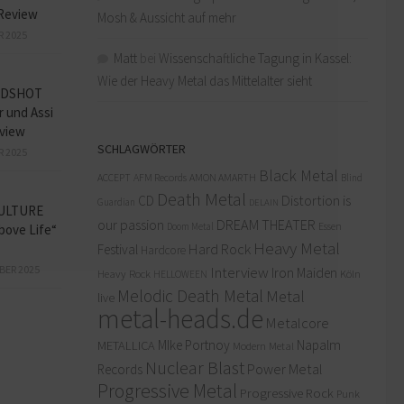
Review
Mosh & Aussicht auf mehr
R 2025
Matt
bei
Wissenschaftliche Tagung in Kassel:
Wie der Heavy Metal das Mittelalter sieht
ADSHOT
r und Assi
view
SCHLAGWÖRTER
R 2025
Black Metal
ACCEPT
AFM Records
AMON AMARTH
Blind
Death Metal
Distortion is
CD
Guardian
DELAIN
ULTURE
our passion
DREAM THEATER
Doom Metal
Essen
bove Life“
Heavy Metal
Hard Rock
Festival
Hardcore
Interview
BER 2025
Iron Maiden
Heavy Rock
Köln
HELLOWEEN
Melodic Death Metal
Metal
live
metal-heads.de
Metalcore
MIke Portnoy
Napalm
METALLICA
Modern Metal
Nuclear Blast
Power Metal
Records
Progressive Metal
Progressive Rock
Punk