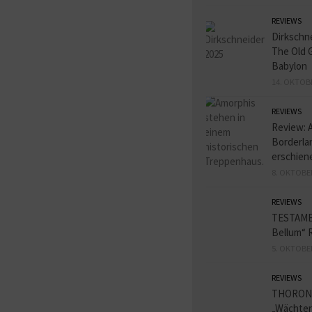
REVIEWS
Dirkschn
The Old 
Babylon
14. OKTOB
REVIEWS
Review: 
Borderlan
erschien
8. OKTOBE
REVIEWS
TESTAME
Bellum“ 
5. OKTOBE
REVIEWS
THORON
„Wächter