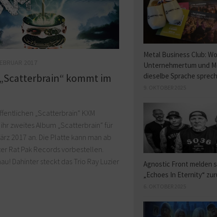
Metal Business Club: W
FEBRUAR 2017
Unternehmertum und M
dieselbe Sprache sprec
„Scatterbrain“ kommt im
9. OKTOBER 2025
fentlichen „Scatterbrain“ KXM
ihr zweites Album „Scatterbrain“ für
ärz 2017 an. Die Platte kann man ab
ter Rat Pak Records vorbestellen.
u! Dahinter steckt das Trio Ray Luzier
Agnostic Front melden s
„Echoes In Eternity“ zu
6. OKTOBER 2025