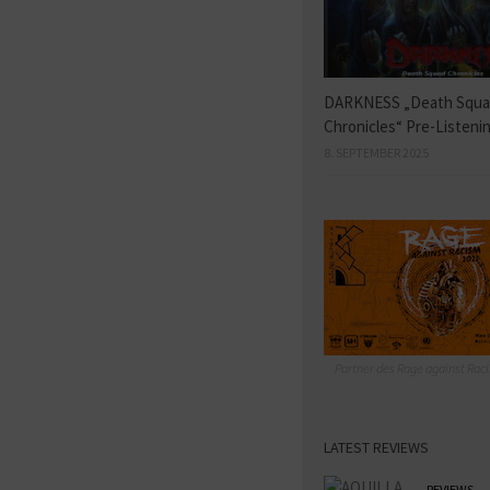
DARKNESS „Death Squ
Chronicles“ Pre-Listeni
8. SEPTEMBER 2025
Partner des Rage against Raci
LATEST REVIEWS
REVIEWS