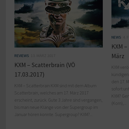
NEWS
4. 
KXM – 
März
REVIEWS
13. MÄRZ 2017
KXM – Scatterbrain (VÖ
KXM veröf
17.03.2017)
kündigen 
den 17. M
KXM – Scatterbrain KXM sind mit dem Album
sofort un
Scatterbrain, welches am 17. März 2017
KXM? Gena
erscheint, zurück. Gute 3 Jahre sind vergangen,
(Korn),...
bis man neue Klänge von der Supergroup im
Januar hören konnte. Supergroup? KXM?...