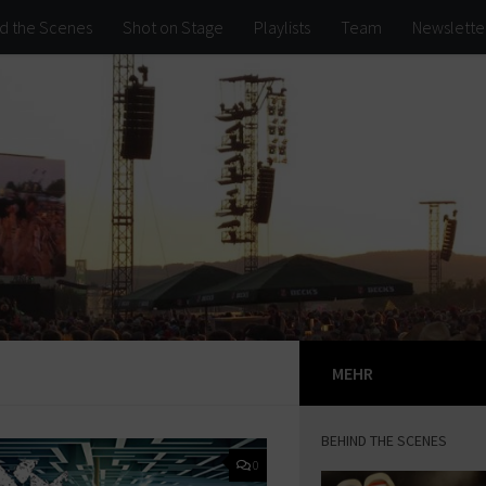
d the Scenes
Shot on Stage
Playlists
Team
Newslette
MEHR
BEHIND THE SCENES
0