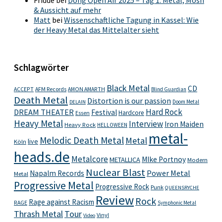
Fridde
bei
Dong Open Air 2025 – Tag 1: Metal, Mosh
& Aussicht auf mehr
Matt
bei
Wissenschaftliche Tagung in Kassel: Wie
der Heavy Metal das Mittelalter sieht
Schlagwörter
Black Metal
CD
ACCEPT
AFM Records
AMON AMARTH
Blind Guardian
Death Metal
Distortion is our passion
Doom Metal
DELAIN
Hard Rock
DREAM THEATER
Festival
Hardcore
Essen
Heavy Metal
Interview
Iron Maiden
Heavy Rock
HELLOWEEN
metal-
Melodic Death Metal
Metal
live
Köln
heads.de
Metalcore
MIke Portnoy
METALLICA
Modern
Nuclear Blast
Power Metal
Napalm Records
Metal
Progressive Metal
Progressive Rock
Punk
QUEENSRYCHE
Review
Rock
Rage against Racism
RAGE
Symphonic Metal
Thrash Metal
Tour
Vinyl
Video