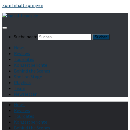
Zum Inhalt springen
Suche nach:
News
Reviews
Tourdates
Konzertberichte
Behind the Scenes
Shot on Stage
Playlists
Team
Newsletter
News
Reviews
Tourdates
Konzertberichte
Behind the Scenes