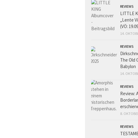
REVIEWS
LITTLE K
„Lente V
(VÖ: 19.0
14. OKTOB
REVIEWS
Dirkschn
The Old 
Babylon
14. OKTOB
REVIEWS
Review: 
Borderlan
erschien
8. OKTOBE
REVIEWS
TESTAME