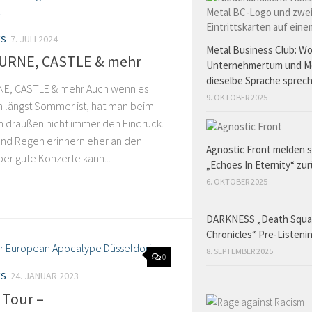
ES
7. JULI 2024
Metal Business Club: W
URNE, CASTLE & mehr
Unternehmertum und M
dieselbe Sprache sprec
E, CASTLE & mehr Auch wenn es
9. OKTOBER 2025
h längst Sommer ist, hat man beim
h draußen nicht immer den Eindruck.
und Regen erinnern eher an den
Agnostic Front melden s
ber gute Konzerte kann...
„Echoes In Eternity“ zu
6. OKTOBER 2025
DARKNESS „Death Squ
Chronicles“ Pre-Listeni
8. SEPTEMBER 2025
0
ES
24. JANUAR 2023
 Tour –