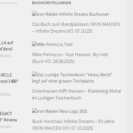
BUCHVORSTELLUNGEN
sm Festivals
Das Buch zum Bandjubiläum: IRON MAIDEN
– Infinite Dreams (VÖ: 07.10.25)
LLA auf
d’dera!
Mille Petrozza – Your Heaven, My Hell
ER 2025
(Buch-VÖ: 28.08.2025)
CIRCLE
and 1486“
Entenhausen trifft Wacken – Marketing-Metal
ER 2025
im Lustigen Taschenbuch
EGACY
l“ Review
Buch-Vorschau: Infinite Dreams – 50 Jahre
ER 2025
IRON MAIDEN (VÖ: 07.10.2025)