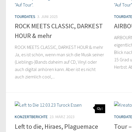
TOURDATES
3. JUNI 2025
TOURDAT
ROCK MEETS CLASSIC, DARKEST
AIRBO
HOUR & mehr
AIRBOURN
eigentlic
ROCK MEETS CLASSIC, DARKEST HOUR & mehr
Blick nac
Ja, es ist schön, wenn man sich die Musik seiner
15 Grad 
(Lieblings-)Bands daheim auf CD, Vinyl oder
Herbst. A
auch digital anhören kann. Aber ist es nicht
auch ziemlich cool,...
0
KONZERTBERICHTE
23. MÄRZ 2023
TOURDAT
Left to die, Hiraes, Plaguemace
Tour –