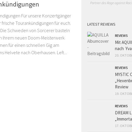
nkündigungen
Partner des Rage against Raci
ndigungen Für unsere Konzertgänger
 frische Tourankündigungen für euch.
LATEST REVIEWS
 Die Schweden von Sorcerer basteln
REVIEWS
n ihrem neuen Doom-Meisterwerk
Mit AQUI
en für einen schnellen Gig am
nach Yva
ins Helvete nach Oberhausen. Left...
20. OKTOB
REVIEWS
MYSTIC 
„Hexenbr
Review
19. OKTOB
REVIEWS
DREAM L
„Immorta
17. OKTOB