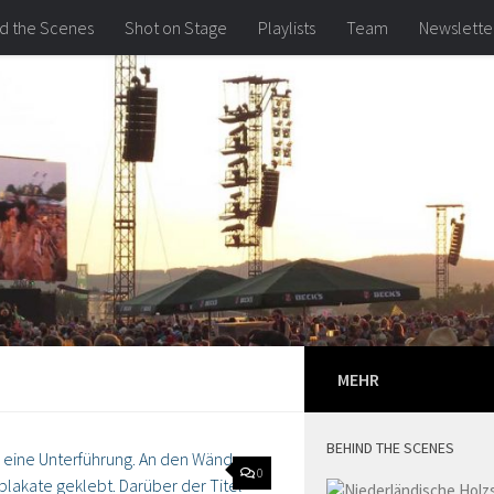
d the Scenes
Shot on Stage
Playlists
Team
Newslette
MEHR
BEHIND THE SCENES
0