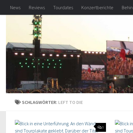
News
Reviews
Tourdates
Konzertberichte
Behin
Zum Inhalt springen
SCHLAGWÖRTER:
LEFT TO DIE
0