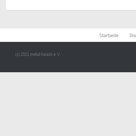
Startseite
Dis
(c) 2021 metal-heads e. V.