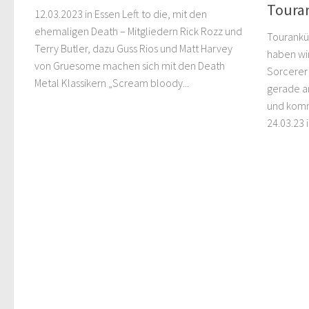
Toura
12.03.2023 in Essen Left to die, mit den
ehemaligen Death – Mitgliedern Rick Rozz und
Tourankü
Terry Butler, dazu Guss Rios und Matt Harvey
haben wir
von Gruesome machen sich mit den Death
Sorcerer
Metal Klassikern „Scream bloody...
gerade a
und komm
24.03.23 