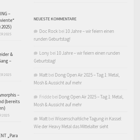
ING –
NEUESTE KOMMENTARE
iviente“
9.2025)
Doc Rock
bei
10 Jahre – wir feiern einen
ER 2025
runden Geburtstag!
Lony
bei
10 Jahre – wir feiern einen runden
eider &
Gang –
Geburtstag!
Matt
bei
Dong Open Air 2025 – Tag 1: Metal,
ER 2025
Mosh & Aussicht auf mehr
Amorphis –
Fridde
bei
Dong Open Air 2025 – Tag 1: Metal,
d (bereits
Mosh & Aussicht auf mehr
en)
R 2025
Matt
bei
Wissenschaftliche Tagung in Kassel:
Wie der Heavy Metal das Mittelalter sieht
NT „Para