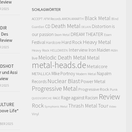
Review
R 2025
SCHLAGWÖRTER
Black Metal
ACCEPT
AFM Records
AMON AMARTH
Blind
Death Metal
Distortion is
CD
Guardian
DIR
DELAIN
 Des
our passion
DREAM THEATER
Doom Metal
Essen
Review
Heavy Metal
Hard Rock
Festival
Hardcore
R 2025
Interview
Iron Maiden
Heavy Rock
Köln
HELLOWEEN
Melodic Death Metal
Metal
live
metal-heads.de
Metalcore
ADSHOT
r und Assi
MIke Portnoy
Napalm
METALLICA
Modern Metal
view
Nuclear Blast
Power Metal
Records
R 2025
Progressive Metal
Progressive Rock
Punk
Review
Rage against Racism
RAGE
QUEENSRYCHE
ULTURE
Rock
Thrash Metal
Tour
Symphonic Metal
Video
bove Life“
Vinyl
BER 2025