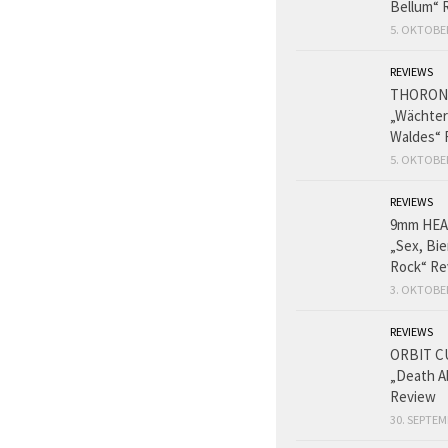
Bellum“ 
5. OKTOBE
REVIEWS
THORON
„Wächter
Waldes“ 
5. OKTOBE
REVIEWS
9mm HE
„Sex, Bie
Rock“ Re
3. OKTOBE
REVIEWS
ORBIT C
„Death A
Review
30. SEPTEM