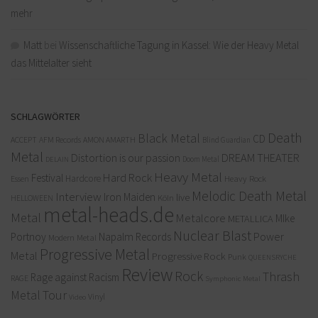
mehr
Matt
bei
Wissenschaftliche Tagung in Kassel: Wie der Heavy Metal
das Mittelalter sieht
SCHLAGWÖRTER
Death
Black Metal
CD
ACCEPT
AFM Records
AMON AMARTH
Blind Guardian
Metal
Distortion is our passion
DREAM THEATER
Doom Metal
DELAIN
Heavy Metal
Hard Rock
Festival
Hardcore
Heavy Rock
Essen
Melodic Death Metal
Interview
Iron Maiden
live
Köln
HELLOWEEN
metal-heads.de
Metal
Metalcore
MIke
METALLICA
Nuclear Blast
Power
Portnoy
Napalm Records
Modern Metal
Progressive Metal
Metal
Progressive Rock
Punk
QUEENSRYCHE
Review
Rock
Thrash
Rage against Racism
RAGE
Symphonic Metal
Metal
Tour
Vinyl
Video