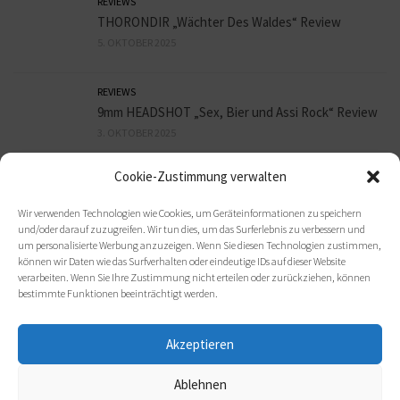
REVIEWS
THORONDIR „Wächter Des Waldes“ Review
5. OKTOBER 2025
REVIEWS
9mm HEADSHOT „Sex, Bier und Assi Rock“ Review
3. OKTOBER 2025
Cookie-Zustimmung verwalten
REVIEWS
ORBIT CULTURE „Death Above Life“ Review
Wir verwenden Technologien wie Cookies, um Geräteinformationen zu speichern
30. SEPTEMBER 2025
und/oder darauf zuzugreifen. Wir tun dies, um das Surferlebnis zu verbessern und
um personalisierte Werbung anzuzeigen. Wenn Sie diesen Technologien zustimmen,
können wir Daten wie das Surfverhalten oder eindeutige IDs auf dieser Website
verarbeiten. Wenn Sie Ihre Zustimmung nicht erteilen oder zurückziehen, können
bestimmte Funktionen beeinträchtigt werden.
Akzeptieren
Ablehnen
(c) 2021 metal-heads e. V.