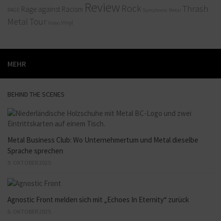
Review
Rock
Thrash
Rage against Racism
RAGE
Symphonic Metal
Metal
Tour
Vinyl
Video
MEHR
BEHIND THE SCENES
Metal Business Club: Wo Unternehmertum und Metal dieselbe
Sprache sprechen
9. OKTOBER 2025
Agnostic Front melden sich mit „Echoes In Eternity“ zurück
6. OKTOBER 2025