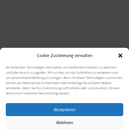
Cookie-Zustimmung verwalten
Wir verwenden Technologien wie Cookies, um Geräteinformationen zu speichern
und/oder darauf zuzugreifen. Wir tun dies, um das Surferlebnis zu verbessern und
um personalisierte Werbung anzuzeigen. Wenn Sie diesen Technologien zustimmen,
können wir Daten wie das Surfverhalten oder eindeutige IDs auf dieser Website
verarbeiten. Wenn Sie Ihre Zustimmung nicht erteilen oder zurückziehen, können
bestimmte Funktionen beeinträchtigt werden.
Akzeptieren
Ablehnen