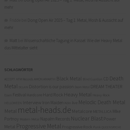
mehr
Fridde
bei
Dong Open Air 2025 – Tag 1: Metal, Mosh & Aussicht auf
mehr
Matt
bei
Wissenschaftliche Tagung in Kassel: Wie der Heavy Metal
das Mittelalter sieht
SCHLAGWÖRTER
Death
Black Metal
CD
ACCEPT
AFM Records
AMON AMARTH
Blind Guardian
Metal
Distortion is our passion
DREAM THEATER
Doom Metal
DELAIN
Heavy Metal
Hard Rock
Festival
Hardcore
Heavy Rock
Essen
Melodic Death Metal
Interview
Iron Maiden
live
Köln
HELLOWEEN
metal-heads.de
Metal
Metalcore
MIke
METALLICA
Nuclear Blast
Power
Portnoy
Napalm Records
Modern Metal
Progressive Metal
Metal
Progressive Rock
Punk
QUEENSRYCHE