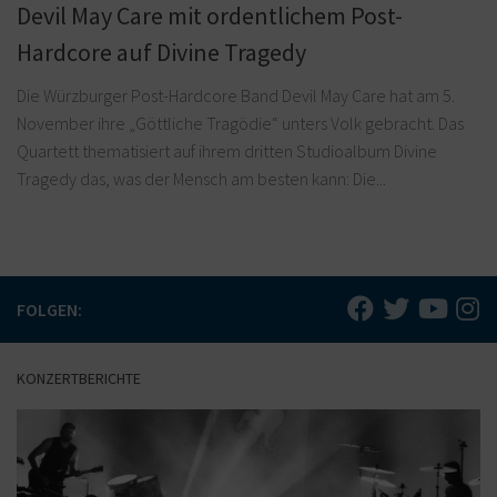
Devil May Care mit ordentlichem Post-
Hardcore auf Divine Tragedy
Die Würzburger Post-Hardcore Band Devil May Care hat am 5.
November ihre „Göttliche Tragödie“ unters Volk gebracht. Das
Quartett thematisiert auf ihrem dritten Studioalbum Divine
Tragedy das, was der Mensch am besten kann: Die...
FOLGEN:
KONZERTBERICHTE