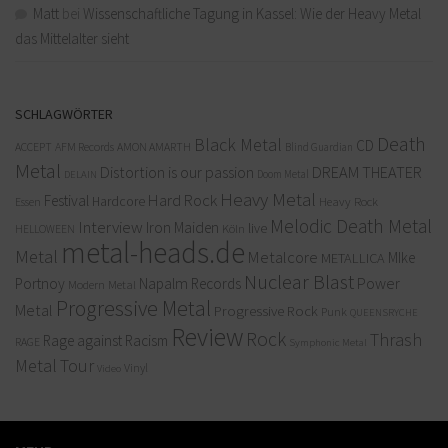
Matt
bei
Wissenschaftliche Tagung in Kassel: Wie der Heavy Metal
das Mittelalter sieht
SCHLAGWÖRTER
Death
Black Metal
CD
ACCEPT
AFM Records
AMON AMARTH
Blind Guardian
Metal
Distortion is our passion
DREAM THEATER
Doom Metal
DELAIN
Heavy Metal
Hard Rock
Festival
Hardcore
Heavy Rock
Essen
Melodic Death Metal
Interview
Iron Maiden
live
Köln
HELLOWEEN
metal-heads.de
Metal
Metalcore
MIke
METALLICA
Nuclear Blast
Power
Portnoy
Napalm Records
Modern Metal
Progressive Metal
Metal
Progressive Rock
Punk
QUEENSRYCHE
Review
Rock
Thrash
Rage against Racism
RAGE
Symphonic Metal
Metal
Tour
Vinyl
Video