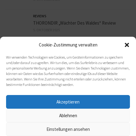
REVIEWS
THORONDIR „Wächter Des Waldes“ Review
5. OKTOBER 2025
Cookie-Zustimmung verwalten
REVIEWS
9mm HEADSHOT „Sex, Bier und Assi Rock“ Review
Wir verwenden Technologien wie Cookies, um Geräteinformationen zu speichern
3. OKTOBER 2025
und/oder darauf zuzugreifen. Wir tun dies, um das Surferlebnis zu verbessern und
um personalisierte Werbung anzuzeigen. Wenn Sie diesen Technologien zustimmen,
können wir Daten wie das Surfverhalten oder eindeutige IDs auf dieser Website
verarbeiten. Wenn Sie Ihre Zustimmung nicht erteilen oder zurückziehen, können
bestimmte Funktionen beeinträchtigt werden.
Akzeptieren
Ablehnen
(c) 2021 metal-heads e. V.
Einstellungen ansehen