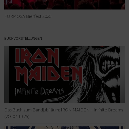
FORMOSA Bierfest 2025
BUCHVORSTELLUNGEN
Das Buch zum Bandjubiläum: IRON MAIDEN – Infinite Dreams
(VÖ: 07.10.25)