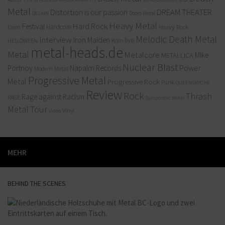
Metal
Distortion is our passion
DREAM THEATER
Doom Metal
DELAIN
Heavy Metal
Hard Rock
Festival
Hardcore
Heavy Rock
Essen
Melodic Death Metal
Interview
Iron Maiden
live
Köln
HELLOWEEN
metal-heads.de
Metal
Metalcore
MIke
METALLICA
Nuclear Blast
Power
Portnoy
Napalm Records
Modern Metal
Progressive Metal
Metal
Progressive Rock
Punk
QUEENSRYCHE
Review
Rock
Thrash
Rage against Racism
RAGE
Symphonic Metal
Metal
Tour
Vinyl
Video
MEHR
BEHIND THE SCENES