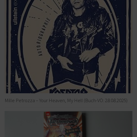
Mille Petrozza – Your Heaven, My Hell (Buch-VÖ: 28.08.2025)