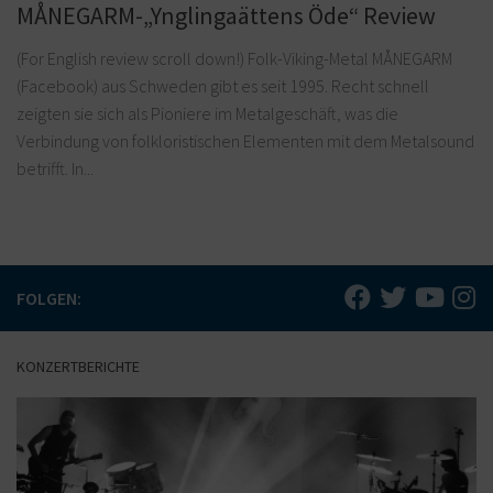
MÅNEGARM-„Ynglingaättens Öde“ Review
(For English review scroll down!) Folk-Viking-Metal MÅNEGARM
(Facebook) aus Schweden gibt es seit 1995. Recht schnell
zeigten sie sich als Pioniere im Metalgeschäft, was die
Verbindung von folkloristischen Elementen mit dem Metalsound
betrifft. In...
FOLGEN:
KONZERTBERICHTE