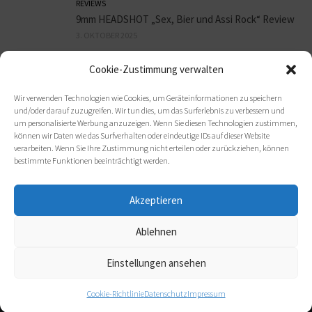
REVIEWS
9mm HEADSHOT „Sex, Bier und Assi Rock“ Review
3. OKTOBER 2025
Cookie-Zustimmung verwalten
REVIEWS
ORBIT CULTURE „Death Above Life“ Review
Wir verwenden Technologien wie Cookies, um Geräteinformationen zu speichern
30. SEPTEMBER 2025
und/oder darauf zuzugreifen. Wir tun dies, um das Surferlebnis zu verbessern und
um personalisierte Werbung anzuzeigen. Wenn Sie diesen Technologien zustimmen,
können wir Daten wie das Surfverhalten oder eindeutige IDs auf dieser Website
verarbeiten. Wenn Sie Ihre Zustimmung nicht erteilen oder zurückziehen, können
bestimmte Funktionen beeinträchtigt werden.
Akzeptieren
Ablehnen
(c) 2021 metal-heads e. V.
Einstellungen ansehen
Cookie-Richtlinie
Datenschutz
Impressum