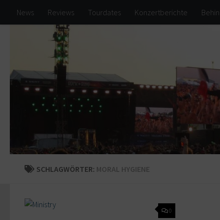
News
Reviews
Tourdates
Konzertberichte
Behin
Zum Inhalt springen
SCHLAGWÖRTER:
MORAL HYGIENE
0