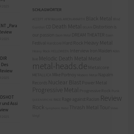
R 2025
SCHLAGWÖRTER
Black Metal
ACCEPT
AFM Records
AMON AMARTH
Blind
Death Metal
NT „Para
Distortion is
CD
Guardian
DELAIN
Review
our passion
DREAM THEATER
Doom Metal
Essen
R 2025
Heavy Metal
Hard Rock
Festival
Hardcore
Interview
Iron Maiden
Heavy Rock
Köln
HELLOWEEN
Melodic Death Metal
Metal
DIR
live
metal-heads.de
 Des
Metalcore
Review
MIke Portnoy
Napalm
METALLICA
Modern Metal
R 2025
Nuclear Blast
Power Metal
Records
Progressive Metal
Progressive Rock
Punk
Review
ADSHOT
Rage against Racism
RAGE
QUEENSRYCHE
r und Assi
Rock
Thrash Metal
Tour
Symphonic Metal
Video
view
Vinyl
R 2025