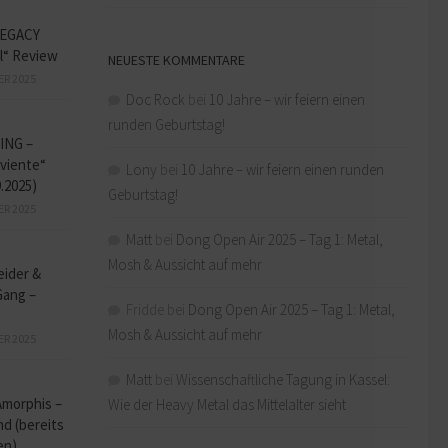
EGACY
l“ Review
NEUESTE KOMMENTARE
ER 2025
Doc Rock
bei
10 Jahre – wir feiern einen
runden Geburtstag!
ING –
iviente“
Lony
bei
10 Jahre – wir feiern einen runden
9.2025)
Geburtstag!
ER 2025
Matt
bei
Dong Open Air 2025 – Tag 1: Metal,
Mosh & Aussicht auf mehr
eider &
Gang –
Fridde
bei
Dong Open Air 2025 – Tag 1: Metal,
Mosh & Aussicht auf mehr
ER 2025
Matt
bei
Wissenschaftliche Tagung in Kassel:
Amorphis –
Wie der Heavy Metal das Mittelalter sieht
d (bereits
en)