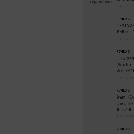
8. OKTOBE
REVIEWS
TESTAME
Bellum“ 
5. OKTOBE
REVIEWS
THORON
„Wächter
Waldes“ 
5. OKTOBE
REVIEWS
9mm HE
„Sex, Bie
Rock“ Re
3. OKTOBE
REVIEWS