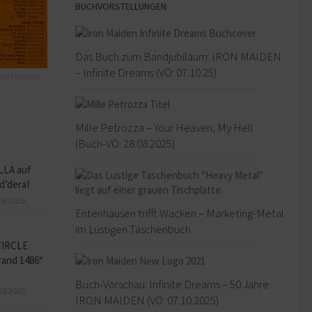
BUCHVORSTELLUNGEN
Das Buch zum Bandjubiläum: IRON MAIDEN
– Infinite Dreams (VÖ: 07.10.25)
sm Festivals
Mille Petrozza – Your Heaven, My Hell
(Buch-VÖ: 28.08.2025)
LLA auf
d’dera!
ER 2025
Entenhausen trifft Wacken – Marketing-Metal
im Lustigen Taschenbuch
CIRCLE
and 1486“
Buch-Vorschau: Infinite Dreams – 50 Jahre
ER 2025
IRON MAIDEN (VÖ: 07.10.2025)