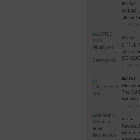
REVIEWS
DREAM L
„Immorta
17. OKTOB
REVIEWS
LITTLE K
„Lente V
(VÖ: 19.0
14. OKTOB
REVIEWS
Dirkschn
The Old 
Babylon
14. OKTOB
REVIEWS
Review: 
Borderlan
erschien