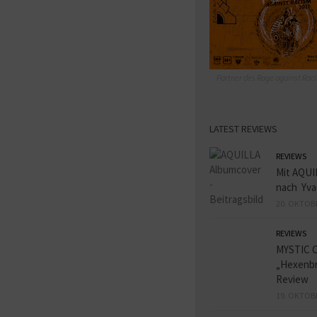
Partner des Rage against Raci
LATEST REVIEWS
REVIEWS
Mit AQUI
nach Yva
20. OKTOB
REVIEWS
MYSTIC 
„Hexenbr
Review
19. OKTOB