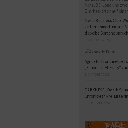
Metal Business Club: W
Unternehmertum und M
dieselbe Sprache sprec
9. OKTOBER 2025
Agnostic Front melden s
„Echoes In Eternity“ zu
6. OKTOBER 2025
DARKNESS „Death Squ
Chronicles“ Pre-Listeni
8. SEPTEMBER 2025