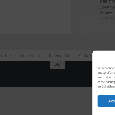
ORBIT C
„Death A
Review
30. SEPTEM
claimer
Impressum
Datenschutz
Cookie-Richtlinie (EU)
Wir verwenden
zuzugreifen. 
anzuzeigen. W
oder eindeutig
zurückziehen
Akz