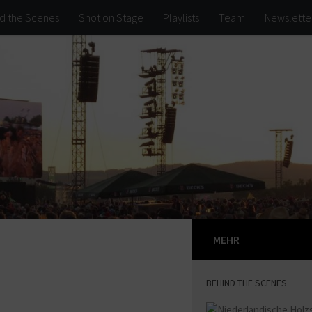
d the Scenes
Shot on Stage
Playlists
Team
Newslette
MEHR
BEHIND THE SCENES