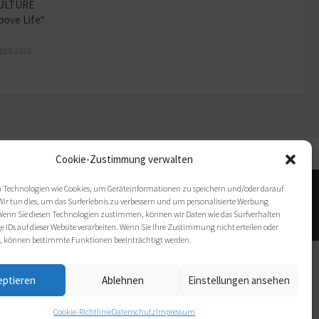
ULTURE
bove Life“
BER 2025
Bildnachweis
Cookie-Zustimmung verwalten
 Technologien wie Cookies, um Geräteinformationen zu speichern und/oder darauf
Wir tun dies, um das Surferlebnis zu verbessern und um personalisierte Werbung
enn Sie diesen Technologien zustimmen, können wir Daten wie das Surfverhalten
e IDs auf dieser Website verarbeiten. Wenn Sie Ihre Zustimmung nicht erteilen oder
, können bestimmte Funktionen beeinträchtigt werden.
eptieren
Ablehnen
Einstellungen ansehen
Cookie-Richtlinie
Datenschutz
Impressum