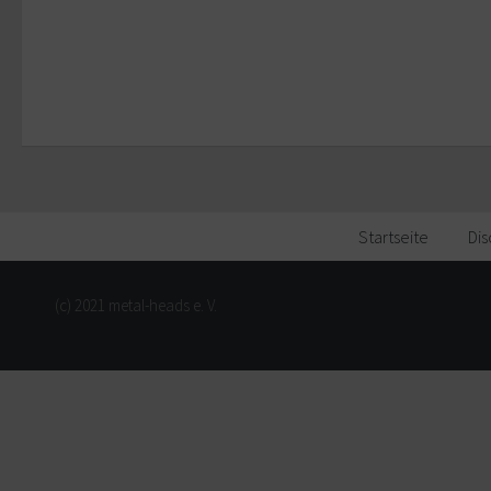
Startseite
Dis
(c) 2021 metal-heads e. V.