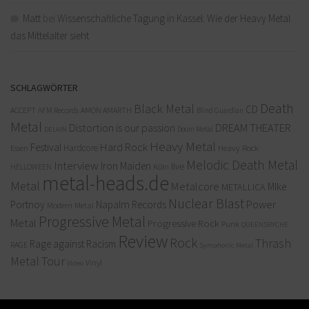
Matt
bei
Wissenschaftliche Tagung in Kassel: Wie der Heavy Metal
das Mittelalter sieht
SCHLAGWÖRTER
Death
Black Metal
CD
ACCEPT
AFM Records
AMON AMARTH
Blind Guardian
Metal
Distortion is our passion
DREAM THEATER
Doom Metal
DELAIN
Heavy Metal
Hard Rock
Festival
Hardcore
Heavy Rock
Essen
Melodic Death Metal
Interview
Iron Maiden
live
Köln
HELLOWEEN
metal-heads.de
Metal
Metalcore
MIke
METALLICA
Nuclear Blast
Power
Portnoy
Napalm Records
Modern Metal
Progressive Metal
Metal
Progressive Rock
Punk
QUEENSRYCHE
Review
Rock
Thrash
Rage against Racism
RAGE
Symphonic Metal
Metal
Tour
Vinyl
Video