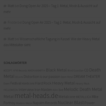
Matt
bei
Dong Open Air 2025 – Tag 1: Metal, Mosh & Aussicht auf
mehr
Fridde
bei
Dong Open Air 2025 – Tag 1: Metal, Mosh & Aussicht auf
mehr
Matt
bei
Wissenschaftliche Tagung in Kassel: Wie der Heavy Metal
das Mittelalter sieht
SCHLAGWÖRTER
Death
Black Metal
CD
ACCEPT
AFM Records
AMON AMARTH
Blind Guardian
Metal
Distortion is our passion
DREAM THEATER
Doom Metal
DELAIN
Heavy Metal
Hard Rock
Festival
Hardcore
Heavy Rock
Essen
Melodic Death Metal
Interview
Iron Maiden
live
Köln
HELLOWEEN
metal-heads.de
Metal
Metalcore
MIke
METALLICA
Nuclear Blast
Power
Portnoy
Napalm Records
Modern Metal