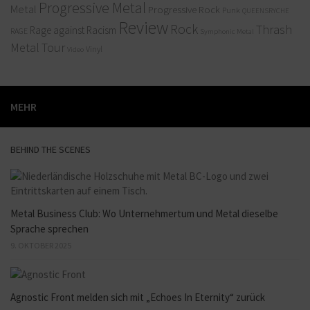
Progressive Metal
Metal
Progressive Rock
Punk
QUEENSRYCHE
Review
Rock
Thrash
Rage against Racism
RAGE
Symphonic Metal
Metal
Tour
Vinyl
Video
MEHR
BEHIND THE SCENES
Metal Business Club: Wo Unternehmertum und Metal dieselbe
Sprache sprechen
9. OKTOBER 2025
Agnostic Front melden sich mit „Echoes In Eternity“ zurück