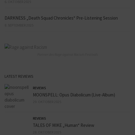
6. OKTOBER 2025
DARKNESS „Death Squad Chronicles“ Pre-Listening Session
8. SEPTEMBER 2025
Partner des Rage against Racism Festivals
LATEST REVIEWS
REVIEWS
MOONSPELL: Opus Diabolicum (Live-Album)
29. OKTOBER 2025
REVIEWS
TALES OF MIKE „Human“ Review
28. OKTOBER 2025