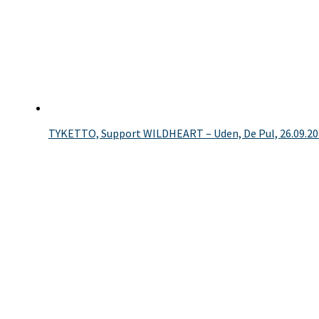
TYKETTO, Support WILDHEART – Uden, De Pul, 26.09.2