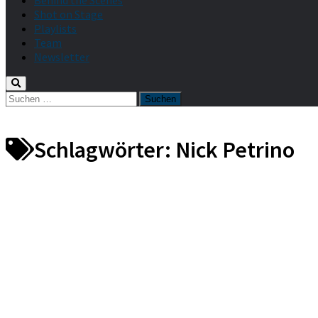
Behind the Scenes
Shot on Stage
Playlists
Team
Newsletter
Suche
nach:
Schlagwörter:
Nick Petrino