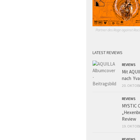
Partner des Rage against Raci
LATEST REVIEWS
REVIEWS
Mit AQUI
nach Yva
20. OKTOB
REVIEWS
MYSTIC 
„Hexenbr
Review
19. OKTOB
REVIEWS