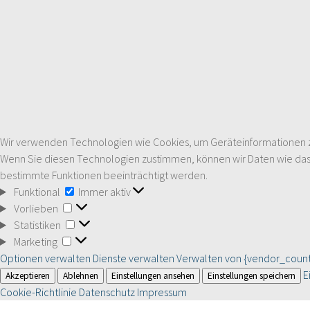
Wir verwenden Technologien wie Cookies, um Geräteinformationen zu 
Wenn Sie diesen Technologien zustimmen, können wir Daten wie das S
bestimmte Funktionen beeinträchtigt werden.
Funktional
Funktional
Immer aktiv
Vorlieben
Vorlieben
Statistiken
Statistiken
Marketing
Marketing
Optionen verwalten
Dienste verwalten
Verwalten von {vendor_count
E
Akzeptieren
Ablehnen
Einstellungen ansehen
Einstellungen speichern
Cookie-Richtlinie
Datenschutz
Impressum