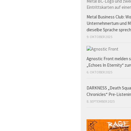
Metal Business Club: W
Unternehmertum und M
dieselbe Sprache sprec
9. OKTOBER 2025
Agnostic Front melden s
„Echoes In Eternity“ zu
6. OKTOBER 2025
DARKNESS „Death Squ
Chronicles“ Pre-Listeni
8. SEPTEMBER 2025