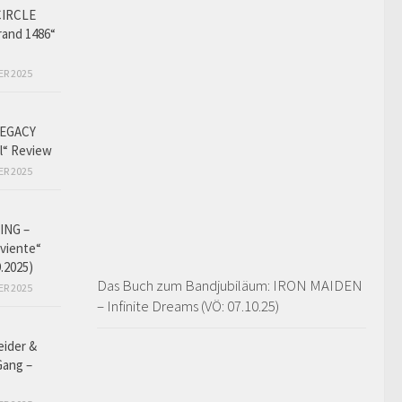
CIRCLE
and 1486“
ER 2025
EGACY
l“ Review
ER 2025
ING –
iviente“
9.2025)
Das Buch zum Bandjubiläum: IRON MAIDEN
ER 2025
– Infinite Dreams (VÖ: 07.10.25)
eider &
Gang –