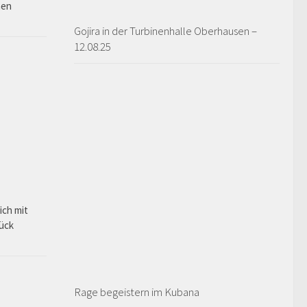
hen
Gojira in der Turbinenhalle Oberhausen –
12.08.25
ich mit
rück
Rage begeistern im Kubana