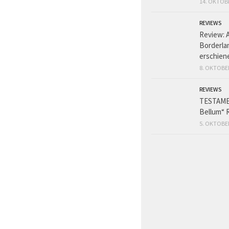
14. OKTOB
REVIEWS
Review: 
Borderlan
erschien
8. OKTOBE
REVIEWS
TESTAME
Bellum“ 
5. OKTOBE