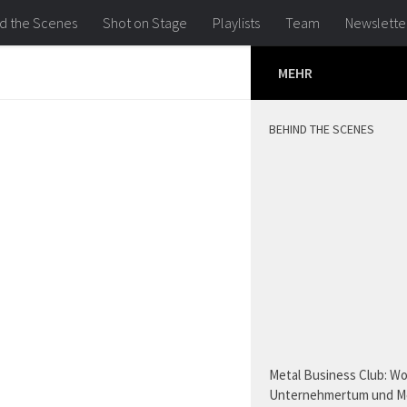
d the Scenes
Shot on Stage
Playlists
Team
Newslette
MEHR
BEHIND THE SCENES
Metal Business Club: W
Unternehmertum und M