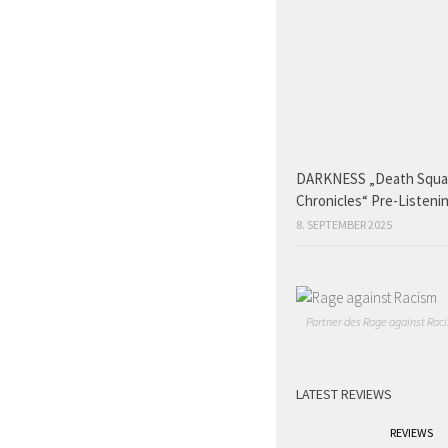
DARKNESS „Death Squ
Chronicles“ Pre-Listeni
8. SEPTEMBER 2025
Partner des Rage against Raci
LATEST REVIEWS
REVIEWS