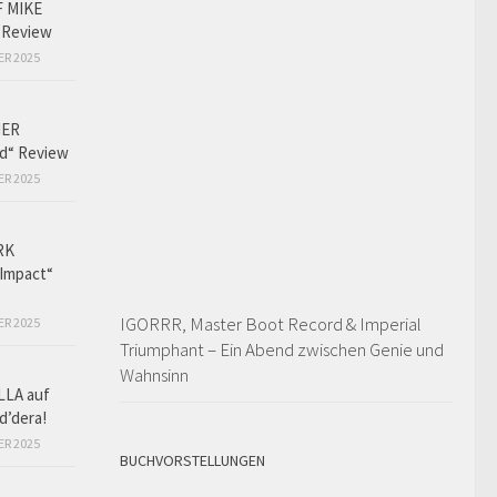
F MIKE
 Review
ER 2025
HER
ed“ Review
ER 2025
RK
Impact“
IGORRR, Master Boot Record & Imperial
ER 2025
Triumphant – Ein Abend zwischen Genie und
Wahnsinn
LLA auf
d’dera!
ER 2025
BUCHVORSTELLUNGEN