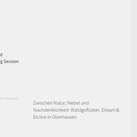
ad
ng Session
sm Festivals
Zwischen Natur, Nebel und
Nachdenklichkeit: Waldgeflüster, Enisum &
Eïs live in Oberhausen: