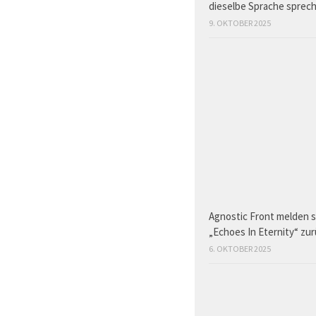
dieselbe Sprache sprec
9. OKTOBER 2025
Agnostic Front melden s
„Echoes In Eternity“ zu
6. OKTOBER 2025