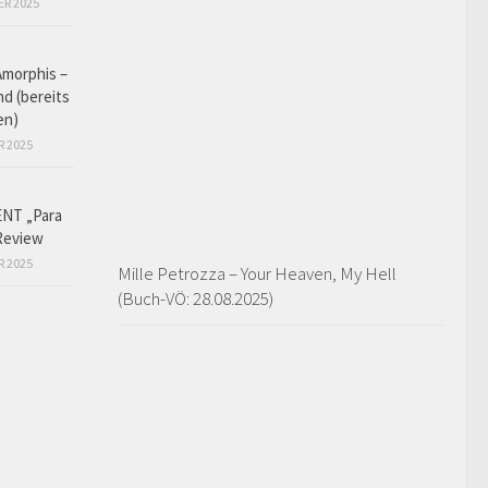
ER 2025
Amorphis –
d (bereits
en)
R 2025
NT „Para
Review
R 2025
Mille Petrozza – Your Heaven, My Hell
(Buch-VÖ: 28.08.2025)