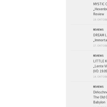
MYSTIC 
„Hexenbr
Review
19. OKTOB
REVIEWS
DREAM L
„Immorta
17. OKTOB
REVIEWS
LITTLE K
„Lente V
(VÖ: 19.0
14. OKTOB
REVIEWS
Dirkschn
The Old 
Babylon