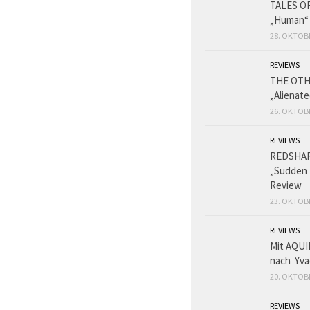
TALES O
„Human“
28. OKTOB
REVIEWS
THE OT
„Alienat
26. OKTOB
REVIEWS
REDSHA
„Sudden 
Review
23. OKTOB
REVIEWS
Mit AQUI
nach Yva
20. OKTOB
REVIEWS