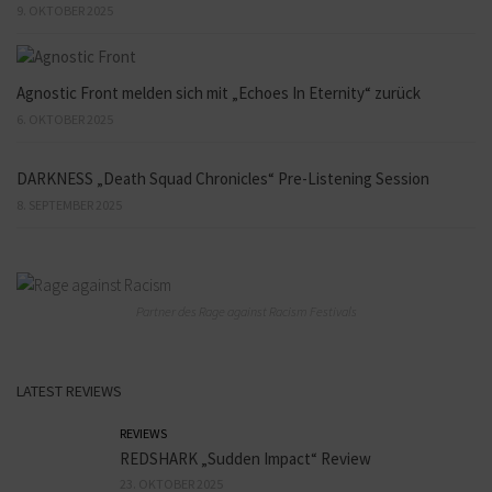
9. OKTOBER 2025
Agnostic Front melden sich mit „Echoes In Eternity“ zurück
6. OKTOBER 2025
DARKNESS „Death Squad Chronicles“ Pre-Listening Session
8. SEPTEMBER 2025
Partner des Rage against Racism Festivals
LATEST REVIEWS
REVIEWS
REDSHARK „Sudden Impact“ Review
23. OKTOBER 2025