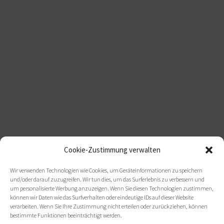
Cookie-Zustimmung verwalten
Wir verwenden Technologien wie Cookies, um Geräteinformationen zu speichern
und/oder darauf zuzugreifen. Wir tun dies, um das Surferlebnis zu verbessern und
um personalisierte Werbung anzuzeigen. Wenn Sie diesen Technologien zustimmen,
können wir Daten wie das Surfverhalten oder eindeutige IDs auf dieser Website
verarbeiten. Wenn Sie Ihre Zustimmung nicht erteilen oder zurückziehen, können
bestimmte Funktionen beeinträchtigt werden.