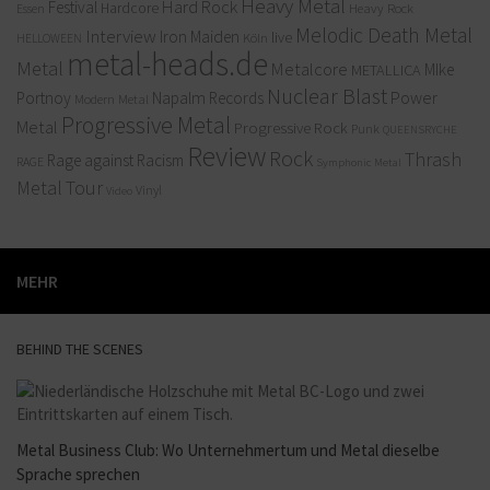
Heavy Metal
Hard Rock
Festival
Hardcore
Heavy Rock
Essen
Melodic Death Metal
Interview
Iron Maiden
live
Köln
HELLOWEEN
metal-heads.de
Metal
Metalcore
MIke
METALLICA
Nuclear Blast
Power
Portnoy
Napalm Records
Modern Metal
Progressive Metal
Metal
Progressive Rock
Punk
QUEENSRYCHE
Review
Rock
Thrash
Rage against Racism
RAGE
Symphonic Metal
Metal
Tour
Vinyl
Video
MEHR
BEHIND THE SCENES
Metal Business Club: Wo Unternehmertum und Metal dieselbe
Sprache sprechen