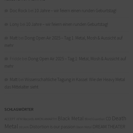
Doc Rock
bei
10 Jahre – wir feiern einen runden Geburtstag!
Lony
bei
10 Jahre – wir feiern einen runden Geburtstag!
Matt
bei
Dong Open Air 2025 – Tag 1: Metal, Mosh & Aussicht auf
mehr
Fridde
bei
Dong Open Air 2025 – Tag 1: Metal, Mosh & Aussicht auf
mehr
Matt
bei
Wissenschaftliche Tagung in Kassel: Wie der Heavy Metal
das Mittelalter sieht
SCHLAGWÖRTER
Death
Black Metal
CD
ACCEPT
AFM Records
AMON AMARTH
Blind Guardian
Metal
Distortion is our passion
DREAM THEATER
Doom Metal
DELAIN