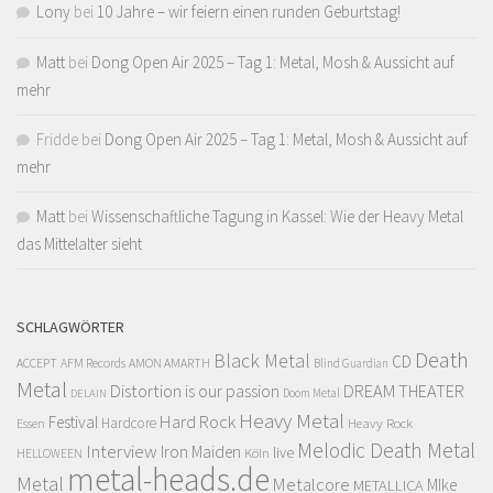
Lony
bei
10 Jahre – wir feiern einen runden Geburtstag!
Matt
bei
Dong Open Air 2025 – Tag 1: Metal, Mosh & Aussicht auf
mehr
Fridde
bei
Dong Open Air 2025 – Tag 1: Metal, Mosh & Aussicht auf
mehr
Matt
bei
Wissenschaftliche Tagung in Kassel: Wie der Heavy Metal
das Mittelalter sieht
SCHLAGWÖRTER
Death
Black Metal
CD
ACCEPT
AFM Records
AMON AMARTH
Blind Guardian
Metal
Distortion is our passion
DREAM THEATER
Doom Metal
DELAIN
Heavy Metal
Hard Rock
Festival
Hardcore
Heavy Rock
Essen
Melodic Death Metal
Interview
Iron Maiden
live
Köln
HELLOWEEN
metal-heads.de
Metal
Metalcore
MIke
METALLICA