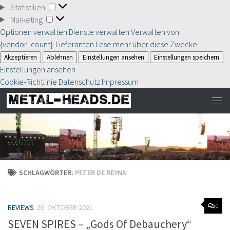
Statistiken
Statistiken
Marketing
Marketing
Optionen verwalten
Dienste verwalten
Verwalten von
{vendor_count}-Lieferanten
Lese mehr über diese Zwecke
Akzeptieren
Ablehnen
Einstellungen ansehen
Einstellungen speichern
Einstellungen ansehen
Cookie-Richtlinie
Datenschutz
Impressum
SCHLAGWÖRTER:
PETER DE REYNA
0
REVIEWS
26. OKTOBER 2021
SEVEN SPIRES – „Gods Of Debauchery“