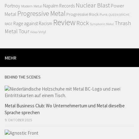
Nuclear Blast
Power
Portnoy
Napalm Records
Modern Metal
Progressive Metal
Metal
Progressive Rock
Punk
QUEENSRYCHE
Review
Rock
Thrash
Rage against Racism
RAGE
Symphonic Metal
Metal
Tour
Vinyl
Video
MEHR
BEHIND THE SCENES
Metal Business Club: Wo Unternehmertum und Metal dieselbe
Sprache sprechen
9. OKTOBER 2025