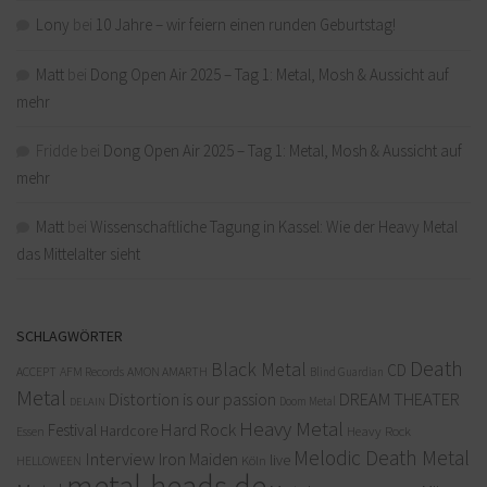
Lony
bei
10 Jahre – wir feiern einen runden Geburtstag!
Matt
bei
Dong Open Air 2025 – Tag 1: Metal, Mosh & Aussicht auf
mehr
Fridde
bei
Dong Open Air 2025 – Tag 1: Metal, Mosh & Aussicht auf
mehr
Matt
bei
Wissenschaftliche Tagung in Kassel: Wie der Heavy Metal
das Mittelalter sieht
SCHLAGWÖRTER
Death
Black Metal
CD
ACCEPT
AFM Records
AMON AMARTH
Blind Guardian
Metal
Distortion is our passion
DREAM THEATER
Doom Metal
DELAIN
Heavy Metal
Hard Rock
Festival
Hardcore
Heavy Rock
Essen
Melodic Death Metal
Interview
Iron Maiden
live
Köln
HELLOWEEN
metal-heads.de