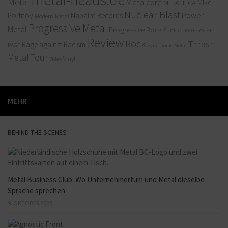
Metal
Metalcore
MIke
METALLICA
Nuclear Blast
Power
Portnoy
Napalm Records
Modern Metal
Progressive Metal
Metal
Progressive Rock
Punk
QUEENSRYCHE
Review
Rock
Thrash
Rage against Racism
RAGE
Symphonic Metal
Metal
Tour
Vinyl
Video
MEHR
BEHIND THE SCENES
Metal Business Club: Wo Unternehmertum und Metal dieselbe
Sprache sprechen
9. OKTOBER 2025