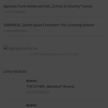
Agnostic Front melden sich mit „Echoes In Eternity“ zurück
6. OKTOBER 2025
DARKNESS „Death Squad Chronicles“ Pre-Listening Session
8. SEPTEMBER 2025
Partner des Rage against Racism Festivals
LATEST REVIEWS
REVIEWS
THE OTHER „Alienated“ Review
26. OKTOBER 2025
REVIEWS