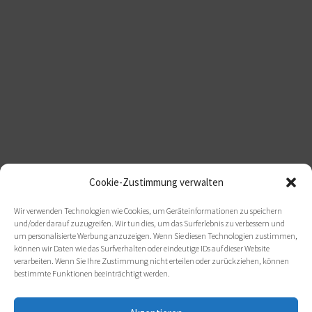
Cookie-Zustimmung verwalten
Wir verwenden Technologien wie Cookies, um Geräteinformationen zu speichern
und/oder darauf zuzugreifen. Wir tun dies, um das Surferlebnis zu verbessern und
um personalisierte Werbung anzuzeigen. Wenn Sie diesen Technologien zustimmen,
können wir Daten wie das Surfverhalten oder eindeutige IDs auf dieser Website
verarbeiten. Wenn Sie Ihre Zustimmung nicht erteilen oder zurückziehen, können
bestimmte Funktionen beeinträchtigt werden.