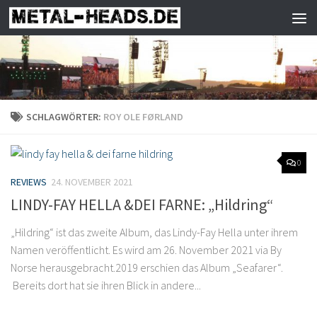
Zum Inhalt springen
SCHLAGWÖRTER:
ROY OLE FØRLAND
0
REVIEWS
24. NOVEMBER 2021
LINDY-FAY HELLA &DEI FARNE: „Hildring“
„Hildring“ ist das zweite Album, das Lindy-Fay Hella unter ihrem
Namen veröffentlicht. Es wird am 26. November 2021 via By
Norse herausgebracht.2019 erschien das Album „Seafarer“.
Bereits dort hat sie ihren Blick in andere...