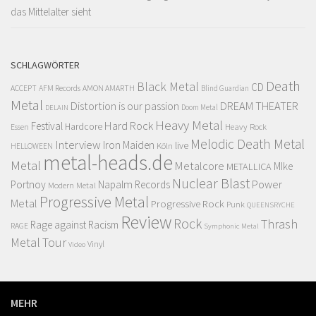
das Mittelalter sieht
SCHLAGWÖRTER
Death
Black Metal
CD
ACCEPT
AFM Records
AMON AMARTH
Blind Guardian
Metal
Distortion is our passion
DREAM THEATER
Doom Metal
DELAIN
Heavy Metal
Hard Rock
Festival
Hardcore
Heavy Rock
Essen
Melodic Death Metal
Interview
Iron Maiden
live
Köln
HELLOWEEN
metal-heads.de
Metal
Metalcore
MIke
METALLICA
Nuclear Blast
Power
Portnoy
Napalm Records
Modern Metal
Progressive Metal
Metal
Progressive Rock
Punk
QUEENSRYCHE
Review
Rock
Thrash
Rage against Racism
RAGE
Symphonic Metal
Metal
Tour
Vinyl
Video
MEHR