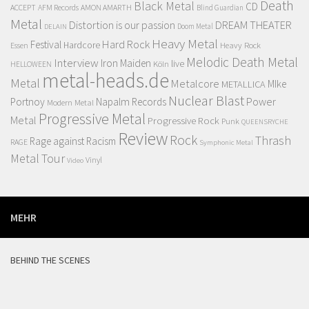
Death
Black Metal
CD
ACCEPT
AFM Records
AMON AMARTH
Blind Guardian
Metal
Distortion is our passion
DREAM THEATER
Doom Metal
DELAIN
Heavy Metal
Hard Rock
Festival
Hardcore
Heavy Rock
Essen
Melodic Death Metal
Interview
Iron Maiden
live
Köln
HELLOWEEN
metal-heads.de
Metal
Metalcore
MIke
METALLICA
Nuclear Blast
Power
Portnoy
Napalm Records
Modern Metal
Progressive Metal
Metal
Progressive Rock
Punk
QUEENSRYCHE
Review
Rock
Thrash
Rage against Racism
RAGE
Symphonic Metal
Metal
Tour
Vinyl
Video
MEHR
BEHIND THE SCENES