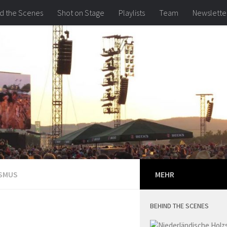
d the Scenes
Shot on Stage
Playlists
Team
Newslette
ISMUS
MEHR
BEHIND THE SCENES