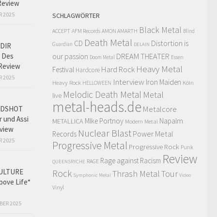
Review
R 2025
SCHLAGWÖRTER
Black Metal
ACCEPT
AFM Records
AMON AMARTH
Blind
Death Metal
Distortion is
CD
Guardian
DIR
DELAIN
 Des
our passion
DREAM THEATER
Doom Metal
Essen
Review
Heavy Metal
Hard Rock
Festival
Hardcore
R 2025
Interview
Iron Maiden
Heavy Rock
Köln
HELLOWEEN
Melodic Death Metal
Metal
live
metal-heads.de
Metalcore
ADSHOT
r und Assi
MIke Portnoy
Napalm
METALLICA
Modern Metal
view
Nuclear Blast
Power Metal
Records
R 2025
Progressive Metal
Progressive Rock
Punk
Review
Rage against Racism
RAGE
QUEENSRYCHE
ULTURE
Rock
Thrash Metal
Tour
Symphonic Metal
Video
bove Life“
Vinyl
BER 2025