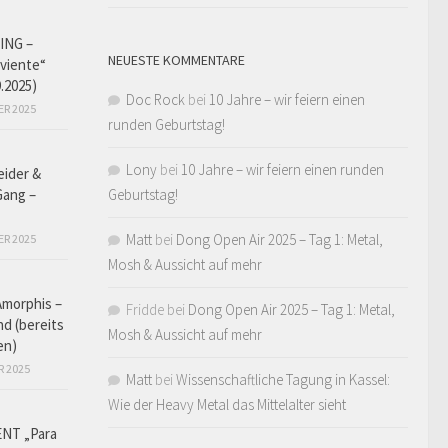
ING –
NEUESTE KOMMENTARE
iviente“
9.2025)
Doc Rock
bei
10 Jahre – wir feiern einen
ER 2025
runden Geburtstag!
Lony
bei
10 Jahre – wir feiern einen runden
eider &
Gang –
Geburtstag!
Matt
bei
Dong Open Air 2025 – Tag 1: Metal,
ER 2025
Mosh & Aussicht auf mehr
Amorphis –
Fridde
bei
Dong Open Air 2025 – Tag 1: Metal,
d (bereits
Mosh & Aussicht auf mehr
en)
R 2025
Matt
bei
Wissenschaftliche Tagung in Kassel:
Wie der Heavy Metal das Mittelalter sieht
NT „Para