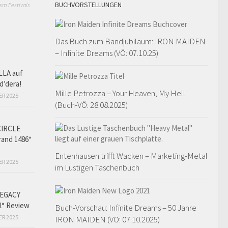
BUCHVORSTELLUNGEN
sm Festivals
Das Buch zum Bandjubiläum: IRON MAIDEN
– Infinite Dreams (VÖ: 07.10.25)
LLA auf
d’dera!
Mille Petrozza – Your Heaven, My Hell
ER 2025
(Buch-VÖ: 28.08.2025)
CIRCLE
and 1486“
Entenhausen trifft Wacken – Marketing-Metal
ER 2025
im Lustigen Taschenbuch
EGACY
l“ Review
Buch-Vorschau: Infinite Dreams – 50 Jahre
ER 2025
IRON MAIDEN (VÖ: 07.10.2025)