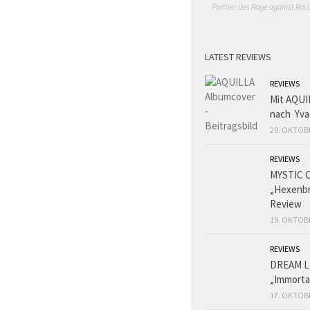
Partner des Rage against Raci
LATEST REVIEWS
REVIEWS
Mit AQUI
nach Yva
20. OKTOB
REVIEWS
MYSTIC 
„Hexenbr
Review
19. OKTOB
REVIEWS
DREAM L
„Immorta
17. OKTOB