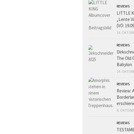
REVIEWS
LITTLE K
„Lente V
(VÖ: 19.0
14. OKTOB
REVIEWS
Dirkschn
The Old 
Babylon
14. OKTOB
REVIEWS
Review: 
Borderlan
erschien
8. OKTOBE
REVIEWS
TESTAME