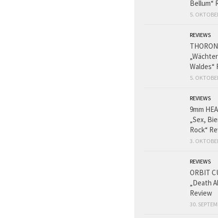
Bellum“ 
5. OKTOBE
REVIEWS
THORON
„Wächter
Waldes“ 
5. OKTOBE
REVIEWS
9mm HE
„Sex, Bie
Rock“ Re
3. OKTOBE
REVIEWS
ORBIT C
„Death A
Review
30. SEPTEM