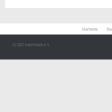
Startseite
Dis
(c) 2021 metal-heads e. V.