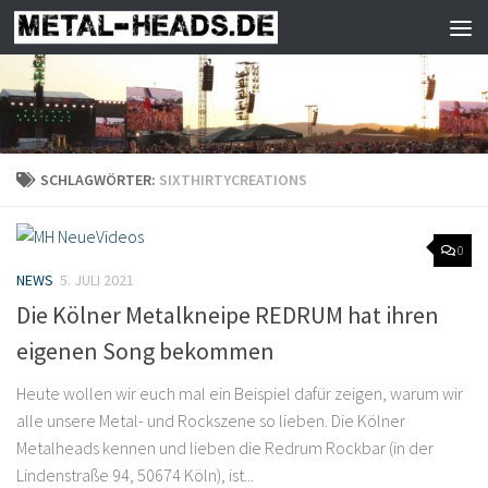
Zum Inhalt springen
SCHLAGWÖRTER:
SIXTHIRTYCREATIONS
0
NEWS
5. JULI 2021
Die Kölner Metalkneipe REDRUM hat ihren
eigenen Song bekommen
Heute wollen wir euch mal ein Beispiel dafür zeigen, warum wir
alle unsere Metal- und Rockszene so lieben. Die Kölner
Metalheads kennen und lieben die Redrum Rockbar (in der
Lindenstraße 94, 50674 Köln), ist...