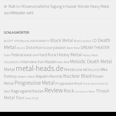
Matt
bei
Wissenschaftliche Tagung in Kassel: Wie der Heavy Metal
das Mittelalter sieht
SCHLAGWÖRTER
Death
Black Metal
CD
ACCEPT
AFM Records
AMON AMARTH
Blind Guardian
Metal
Distortion is our passion
DREAM THEATER
Doom Metal
DELAIN
Heavy Metal
Hard Rock
Festival
Hardcore
Heavy Rock
Essen
Melodic Death Metal
Interview
Iron Maiden
live
Köln
HELLOWEEN
metal-heads.de
Metal
Metalcore
MIke
METALLICA
Nuclear Blast
Power
Portnoy
Napalm Records
Modern Metal
Progressive Metal
Metal
Progressive Rock
Punk
QUEENSRYCHE
Review
Rock
Thrash
Rage against Racism
RAGE
Symphonic Metal
Metal
Tour
Vinyl
Video