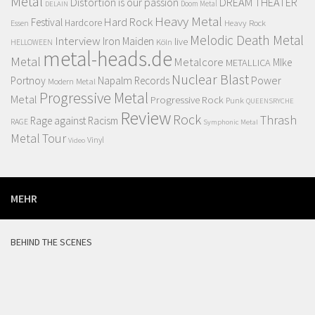
Metal
Distortion is our passion
DREAM THEATER
Doom Metal
DELAIN
Heavy Metal
Hard Rock
Festival
Hardcore
Heavy Rock
Essen
Melodic Death Metal
Interview
Iron Maiden
live
Köln
HELLOWEEN
metal-heads.de
Metal
Metalcore
MIke
METALLICA
Nuclear Blast
Power
Portnoy
Napalm Records
Modern Metal
Progressive Metal
Metal
Progressive Rock
Punk
QUEENSRYCHE
Review
Rock
Thrash
Rage against Racism
RAGE
Symphonic Metal
Metal
Tour
Vinyl
Video
MEHR
BEHIND THE SCENES