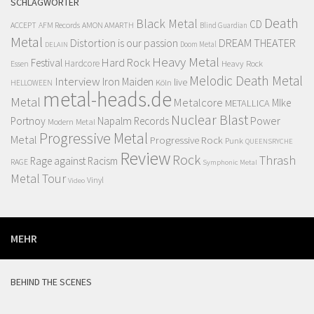
SCHLAGWÖRTER
Death
Black Metal
CD
ACCEPT
AFM Records
AMON AMARTH
Blind Guardian
Metal
Distortion is our passion
DREAM THEATER
Doom Metal
DELAIN
Heavy Metal
Hard Rock
Festival
Hardcore
Heavy Rock
Essen
Melodic Death Metal
Interview
Iron Maiden
live
Köln
HELLOWEEN
metal-heads.de
Metal
Metalcore
MIke
METALLICA
Nuclear Blast
Power
Portnoy
Napalm Records
Modern Metal
Progressive Metal
Metal
Progressive Rock
Punk
QUEENSRYCHE
Review
Rock
Thrash
Rage against Racism
RAGE
Symphonic Metal
Metal
Tour
Vinyl
Video
MEHR
BEHIND THE SCENES