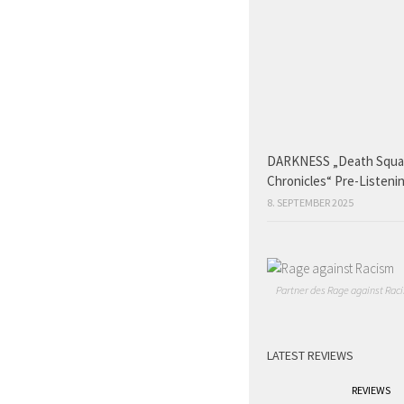
DARKNESS „Death Squ
Chronicles“ Pre-Listeni
8. SEPTEMBER 2025
Partner des Rage against Raci
LATEST REVIEWS
REVIEWS