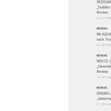
REDSHA
„Sudden 
Review
23. OKTOB
REVIEWS
Mit AQUI
nach Yva
20. OKTOB
REVIEWS
MYSTIC 
„Hexenbr
Review
19. OKTOB
REVIEWS
DREAM L
„Immorta
17. OKTOB