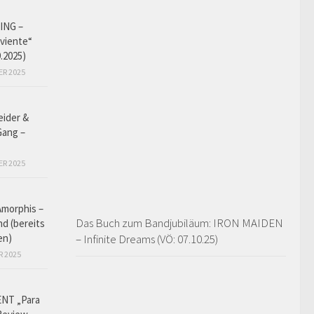
ING –
iviente“
9.2025)
ER 2025
eider &
Gang –
ER 2025
Amorphis –
Das Buch zum Bandjubiläum: IRON MAIDEN
d (bereits
en)
– Infinite Dreams (VÖ: 07.10.25)
R 2025
NT „Para