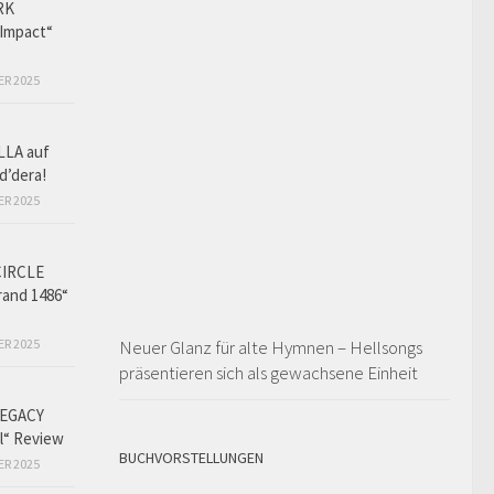
RK
Impact“
ER 2025
LLA auf
d’dera!
ER 2025
CIRCLE
and 1486“
ER 2025
Neuer Glanz für alte Hymnen – Hellsongs
präsentieren sich als gewachsene Einheit
EGACY
l“ Review
BUCHVORSTELLUNGEN
ER 2025