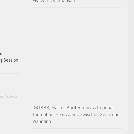
Eïs live in Oberhausen:
ad
ng Session
sm Festivals
IGORRR, Master Boot Record & Imperial
Triumphant – Ein Abend zwischen Genie und
Wahnsinn