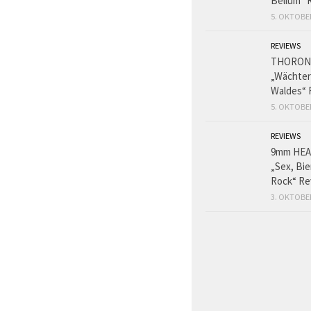
Bellum“ 
5. OKTOBE
REVIEWS
THORON
„Wächter
Waldes“ 
5. OKTOBE
REVIEWS
9mm HE
„Sex, Bie
Rock“ Re
3. OKTOBE