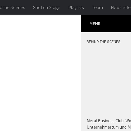
d the Scenes
Shot on Stage
Playlists
Team
Newslette
MEHR
BEHIND THE SCENES
Metal Business Club: W
Unternehmertum und M