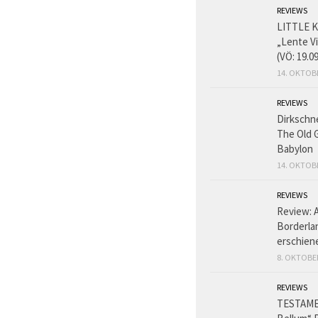
REVIEWS
LITTLE K
„Lente V
(VÖ: 19.0
14. OKTOB
REVIEWS
Dirkschn
The Old 
Babylon
14. OKTOB
REVIEWS
Review: 
Borderlan
erschien
8. OKTOBE
REVIEWS
TESTAME