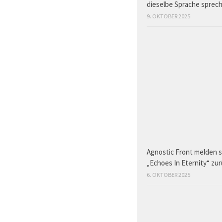
dieselbe Sprache sprec
9. OKTOBER 2025
Agnostic Front melden s
„Echoes In Eternity“ zu
6. OKTOBER 2025