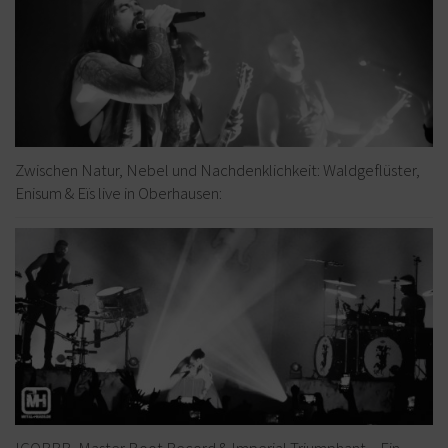
Zwischen Natur, Nebel und Nachdenklichkeit: Waldgeflüster,
Enisum & Eïs live in Oberhausen:
IGORRR, Master Boot Record & Imperial Triumphant – Ein