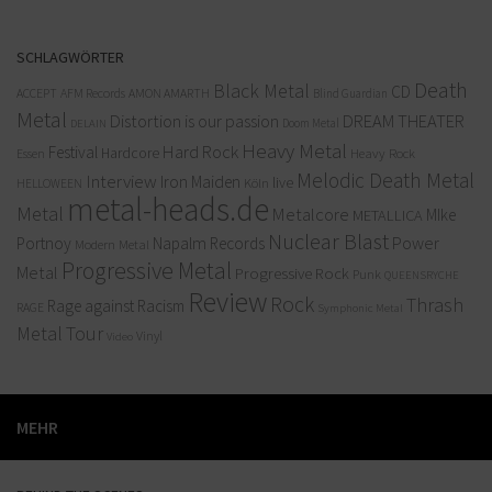
SCHLAGWÖRTER
Death
Black Metal
CD
ACCEPT
AFM Records
AMON AMARTH
Blind Guardian
Metal
Distortion is our passion
DREAM THEATER
Doom Metal
DELAIN
Heavy Metal
Hard Rock
Festival
Hardcore
Heavy Rock
Essen
Melodic Death Metal
Interview
Iron Maiden
live
Köln
HELLOWEEN
metal-heads.de
Metal
Metalcore
MIke
METALLICA
Nuclear Blast
Power
Portnoy
Napalm Records
Modern Metal
Progressive Metal
Metal
Progressive Rock
Punk
QUEENSRYCHE
Review
Rock
Thrash
Rage against Racism
RAGE
Symphonic Metal
Metal
Tour
Vinyl
Video
MEHR