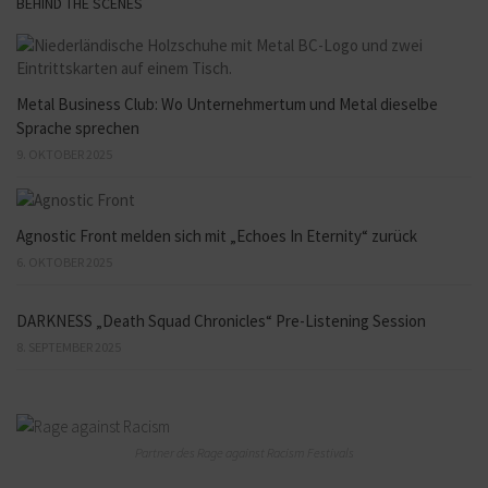
BEHIND THE SCENES
Metal Business Club: Wo Unternehmertum und Metal dieselbe
Sprache sprechen
9. OKTOBER 2025
Agnostic Front melden sich mit „Echoes In Eternity“ zurück
6. OKTOBER 2025
DARKNESS „Death Squad Chronicles“ Pre-Listening Session
8. SEPTEMBER 2025
Partner des Rage against Racism Festivals