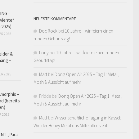
ING –
NEUESTE KOMMENTARE
iviente“
9.2025)
Doc Rock
bei
10 Jahre – wir feiern einen
ER 2025
runden Geburtstag!
Lony
bei
10 Jahre – wir feiern einen runden
eider &
Gang –
Geburtstag!
Matt
bei
Dong Open Air 2025 – Tag 1: Metal,
ER 2025
Mosh & Aussicht auf mehr
Amorphis –
Fridde
bei
Dong Open Air 2025 – Tag 1: Metal,
d (bereits
Mosh & Aussicht auf mehr
en)
R 2025
Matt
bei
Wissenschaftliche Tagung in Kassel:
Wie der Heavy Metal das Mittelalter sieht
NT „Para