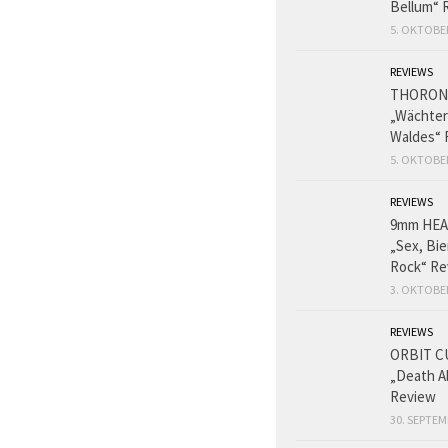
Bellum“ 
5. OKTOBE
REVIEWS
THORON
„Wächter
Waldes“ 
5. OKTOBE
REVIEWS
9mm HE
„Sex, Bie
Rock“ Re
3. OKTOBE
REVIEWS
ORBIT C
„Death A
Review
30. SEPTEM