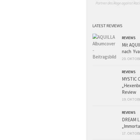
Partner des Rage against Raci
LATEST REVIEWS
REVIEWS
Mit AQUI
nach Yva
20. OKTOB
REVIEWS
MYSTIC 
„Hexenbr
Review
19. OKTOB
REVIEWS
DREAM L
„Immorta
17. OKTOB