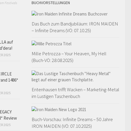
BUCHVORSTELLUNGEN
sm Festivals
Das Buch zum Bandjubiläum: IRON MAIDEN
– Infinite Dreams (VÖ: 07.10.25)
LLA auf
d’dera!
Mille Petrozza – Your Heaven, My Hell
ER 2025
(Buch-VÖ: 28.08.2025)
CIRCLE
and 1486“
Entenhausen trifft Wacken – Marketing-Metal
ER 2025
im Lustigen Taschenbuch
EGACY
l“ Review
Buch-Vorschau: Infinite Dreams – 50 Jahre
ER 2025
IRON MAIDEN (VÖ: 07.10.2025)