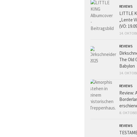
REVIEWS
LITTLE K
„Lente V
(VÖ: 19.0
14. OKTOB
REVIEWS
Dirkschn
The Old 
Babylon
14. OKTOB
REVIEWS
Review: 
Borderlan
erschien
8. OKTOBE
REVIEWS
TESTAME