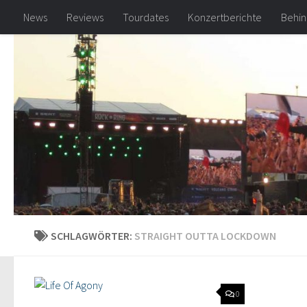
News
Reviews
Tourdates
Konzertberichte
Behin
Zum Inhalt springen
SCHLAGWÖRTER:
STRAIGHT OUTTA LOCKDOWN
0