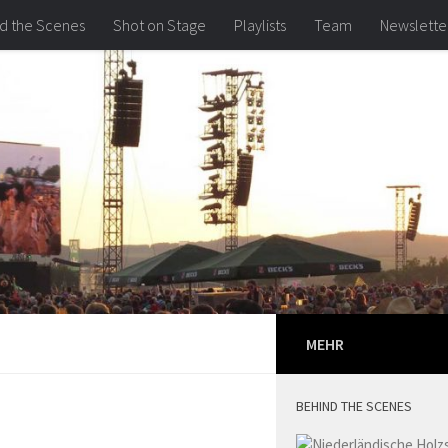
d the Scenes
Shot on Stage
Playlists
Team
Newslette
MEHR
BEHIND THE SCENES