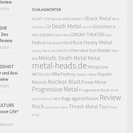
Review
R 2025
SCHLAGWÖRTER
Black Metal
ACCEPT
AFM Records
AMON AMARTH
Blind
Death Metal
Distortion is
CD
Guardian
DIR
DELAIN
 Des
our passion
DREAM THEATER
Doom Metal
Essen
Review
Heavy Metal
Hard Rock
Festival
Hardcore
R 2025
Interview
Iron Maiden
Heavy Rock
Köln
HELLOWEEN
Melodic Death Metal
Metal
live
metal-heads.de
Metalcore
ADSHOT
r und Assi
MIke Portnoy
Napalm
METALLICA
Modern Metal
view
Nuclear Blast
Power Metal
Records
R 2025
Progressive Metal
Progressive Rock
Punk
Review
Rage against Racism
RAGE
QUEENSRYCHE
ULTURE
Rock
Thrash Metal
Tour
Symphonic Metal
Video
bove Life“
Vinyl
BER 2025