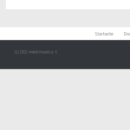
Startseite
Dis
(c) 2021 metal-heads e. V.