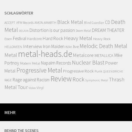
SCHLAGWÖRTER
Death
Black Metal
CD
ACCEPT
AFM Records
AMON AMARTH
Blind Guardian
Metal
Distortion is our passion
DREAM THEATER
Doom Metal
DELAIN
Heavy Metal
Hard Rock
Festival
Hardcore
Heavy Rock
Essen
Melodic Death Metal
Interview
Iron Maiden
live
Köln
HELLOWEEN
metal-heads.de
Metal
Metalcore
MIke
METALLICA
Nuclear Blast
Power
Portnoy
Napalm Records
Modern Metal
Progressive Metal
Metal
Progressive Rock
Punk
QUEENSRYCHE
Review
Rock
Thrash
Rage against Racism
RAGE
Symphonic Metal
Metal
Tour
Vinyl
Video
MEHR
BEHIND THE SCENES