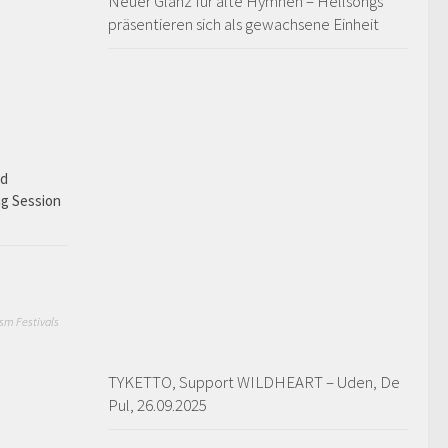
Neuer Glanz für alte Hymnen – Hellsongs
präsentieren sich als gewachsene Einheit
ad
ng Session
sm Festivals
TYKETTO, Support WILDHEART – Uden, De
Pul, 26.09.2025