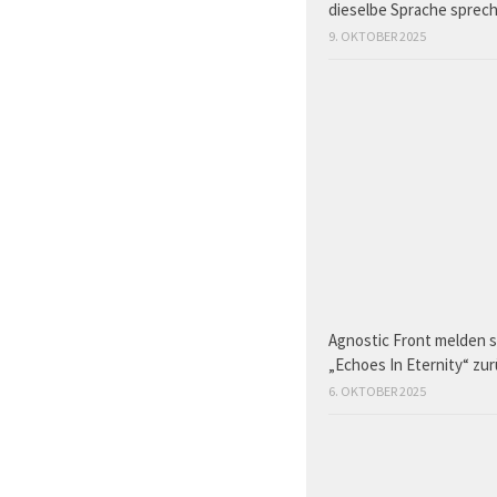
dieselbe Sprache sprec
9. OKTOBER 2025
Agnostic Front melden s
„Echoes In Eternity“ zu
6. OKTOBER 2025