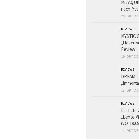
Mit AQUI
nach Yva
20. OKTOB
REVIEWS
MYSTIC 
„Hexenbr
Review
19. OKTOB
REVIEWS
DREAM L
„Immorta
17. OKTOB
REVIEWS
LITTLE K
„Lente V
(VÖ: 19.0
14. OKTOB