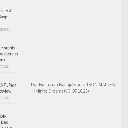
eider &
Gang –
ER 2025
Amorphis –
d (bereits
en)
R 2025
Das Buch zum Bandjubiläum: IRON MAIDEN
NT „Para
– Infinite Dreams (VÖ: 07.10.25)
Review
R 2025
DIR
 Des