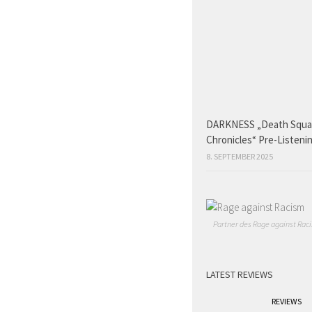
DARKNESS „Death Squ
Chronicles“ Pre-Listeni
8. SEPTEMBER 2025
Partner des Rage against Raci
LATEST REVIEWS
REVIEWS