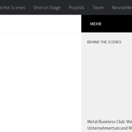
d the Scenes
Shot on Stage
Playlists
Team
Newslette
MEHR
BEHIND THE SCENES
Metal Business Club: W
Unternehmertum und M