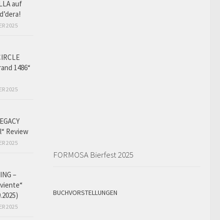
LLA auf
d’dera!
ER 2025
CIRCLE
and 1486“
ER 2025
EGACY
l“ Review
ER 2025
FORMOSA Bierfest 2025
ING –
iviente“
BUCHVORSTELLUNGEN
9.2025)
ER 2025