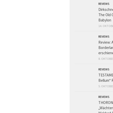
REVIEWS
Dirkschn
The Old 
Babylon
14. OKTOB
REVIEWS
Review: 
Borderlan
erschien
8. OKTOBE
REVIEWS
TESTAME
Bellum“ 
5. OKTOBE
REVIEWS
THORON
„Wächter