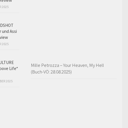
Review
R 2025
ADSHOT
r und Assi
view
R 2025
ULTURE
Mille Petrozza – Your Heaven, My Hell
bove Life“
(Buch-VÖ: 28.08.2025)
BER 2025