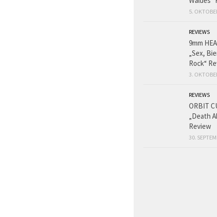
Waldes“ 
5. OKTOBE
REVIEWS
9mm HE
„Sex, Bie
Rock“ Re
3. OKTOBE
REVIEWS
ORBIT C
„Death A
Review
30. SEPTEM