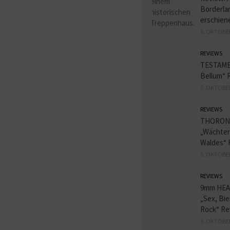
Borderlan
erschien
8. OKTOBE
REVIEWS
TESTAME
Bellum“ 
5. OKTOBE
REVIEWS
THORON
„Wächter
Waldes“ 
5. OKTOBE
REVIEWS
9mm HE
„Sex, Bie
Rock“ Re
3. OKTOBE