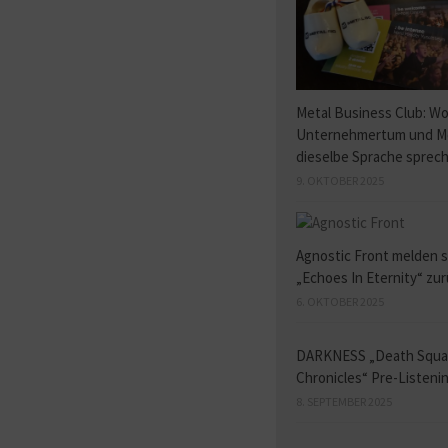
Metal Business Club: W
Unternehmertum und M
dieselbe Sprache sprec
9. OKTOBER 2025
Agnostic Front melden s
„Echoes In Eternity“ zu
6. OKTOBER 2025
DARKNESS „Death Squ
Chronicles“ Pre-Listeni
8. SEPTEMBER 2025