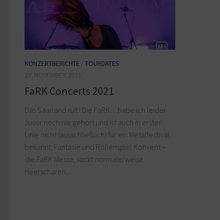
KONZERTBERICHTE
/
TOURDATES
27. NOVEMBER 2021
FaRK Concerts 2021
Das Saarland ruft! Die FaRK…habe ich leider
zuvor noch nie gehört und ist auch in erster
Linie nicht (ausschließlich) für ein Metalfestival
bekannt. Fantasie und Rollenspiel Konvent –
die FaRK Messe, lockt normalerweise
Heerscharen...