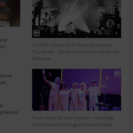
o
etal
IGORRR, Master Boot Record & Imperial
hen
Triumphant – Ein Abend zwischen Genie und
Wahnsinn
ich mit
rück
ad
ng Session
Neuer Glanz für alte Hymnen – Hellsongs
präsentieren sich als gewachsene Einheit