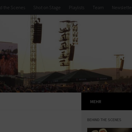
d the Scenes
Shot on Stage
Playlists
Team
Newslette
MEHR
BEHIND THE SCENES