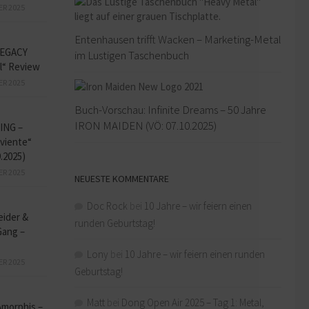
ER 2025
Entenhausen trifft Wacken – Marketing-Metal
EGACY
im Lustigen Taschenbuch
l“ Review
ER 2025
Buch-Vorschau: Infinite Dreams – 50 Jahre
IRON MAIDEN (VÖ: 07.10.2025)
ING –
iviente“
9.2025)
ER 2025
NEUESTE KOMMENTARE
Doc Rock
bei
10 Jahre – wir feiern einen
eider &
runden Geburtstag!
Gang –
Lony
bei
10 Jahre – wir feiern einen runden
ER 2025
Geburtstag!
Matt
bei
Dong Open Air 2025 – Tag 1: Metal,
Amorphis –