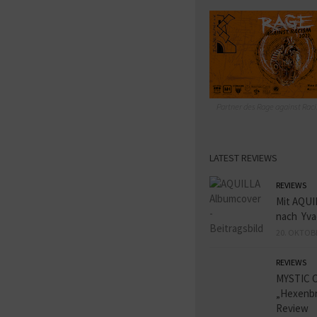
Partner des Rage against Raci
LATEST REVIEWS
REVIEWS
Mit AQUI
nach Yva
20. OKTOB
REVIEWS
MYSTIC 
„Hexenbr
Review