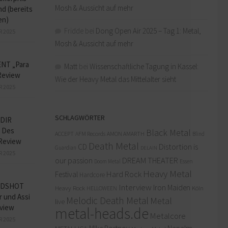
Mosh & Aussicht auf mehr
d (bereits
en)
Fridde
bei
Dong Open Air 2025 – Tag 1: Metal,
R 2025
Mosh & Aussicht auf mehr
NT „Para
Matt
bei
Wissenschaftliche Tagung in Kassel:
Review
Wie der Heavy Metal das Mittelalter sieht
R 2025
SCHLAGWÖRTER
DIR
 Des
Black Metal
ACCEPT
AFM Records
AMON AMARTH
Blind
Review
Death Metal
Distortion is
CD
Guardian
DELAIN
R 2025
our passion
DREAM THEATER
Doom Metal
Essen
Heavy Metal
Hard Rock
Festival
Hardcore
ADSHOT
Interview
Iron Maiden
Heavy Rock
Köln
HELLOWEEN
r und Assi
Melodic Death Metal
Metal
live
view
metal-heads.de
Metalcore
R 2025