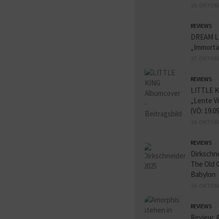
19. OKTOB
REVIEWS
DREAM L
„Immorta
17. OKTOB
REVIEWS
LITTLE K
„Lente V
(VÖ: 19.0
14. OKTOB
REVIEWS
Dirkschn
The Old 
Babylon
14. OKTOB
REVIEWS
Review: 