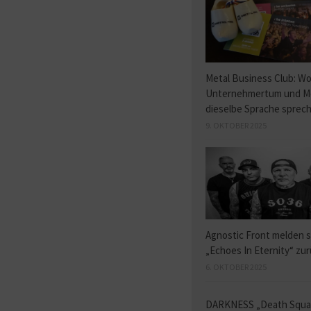
Metal Business Club: W
Unternehmertum und M
dieselbe Sprache sprec
9. OKTOBER 2025
Agnostic Front melden s
„Echoes In Eternity“ zu
6. OKTOBER 2025
DARKNESS „Death Squ