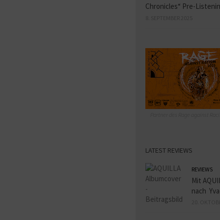
Chronicles“ Pre-Listeni
8. SEPTEMBER 2025
Partner des Rage against Raci
LATEST REVIEWS
REVIEWS
Mit AQUI
nach Yva
20. OKTOB