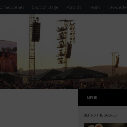
d the Scenes
Shot on Stage
Playlists
Team
Newslette
MEHR
BEHIND THE SCENES