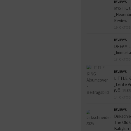
REVIEWS
MYSTIC 
„Hexenbr
Review
19. OKTOB
REVIEWS
DREAM L
„Immorta
17. OKTOB
REVIEWS
LITTLE K
„Lente V
(VÖ: 19.0
14. OKTOB
REVIEWS
Dirkschn
The Old 
Babylon