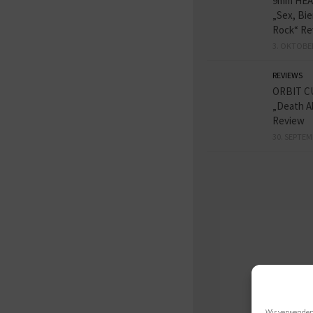
9mm HE
„Sex, Bie
Rock“ Re
3. OKTOBE
REVIEWS
ORBIT C
„Death A
Review
30. SEPTEM
Wir verwenden