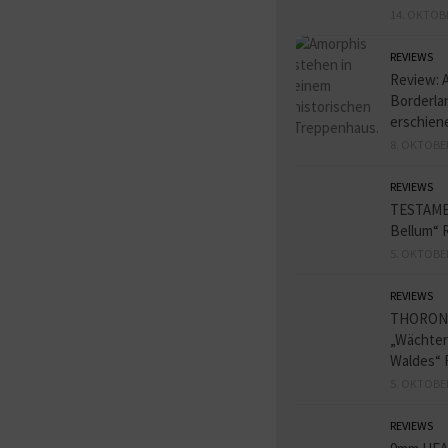
14. OKTOB
REVIEWS
Review: 
Borderlan
erschien
8. OKTOBE
REVIEWS
TESTAME
Bellum“ 
5. OKTOBE
REVIEWS
THORON
„Wächter
Waldes“ 
5. OKTOBE
REVIEWS