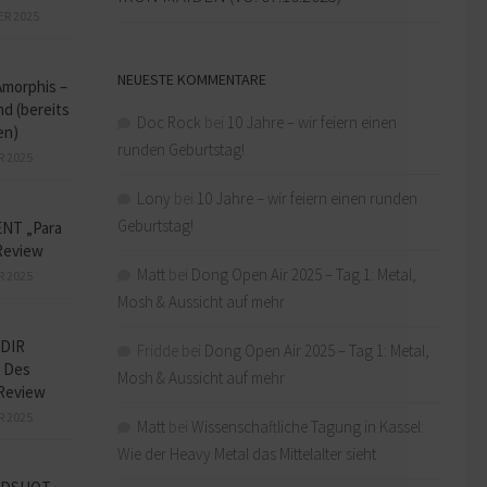
ER 2025
NEUESTE KOMMENTARE
Amorphis –
d (bereits
Doc Rock
bei
10 Jahre – wir feiern einen
en)
runden Geburtstag!
R 2025
Lony
bei
10 Jahre – wir feiern einen runden
Geburtstag!
NT „Para
Review
Matt
bei
Dong Open Air 2025 – Tag 1: Metal,
R 2025
Mosh & Aussicht auf mehr
DIR
Fridde
bei
Dong Open Air 2025 – Tag 1: Metal,
 Des
Mosh & Aussicht auf mehr
Review
R 2025
Matt
bei
Wissenschaftliche Tagung in Kassel:
Wie der Heavy Metal das Mittelalter sieht