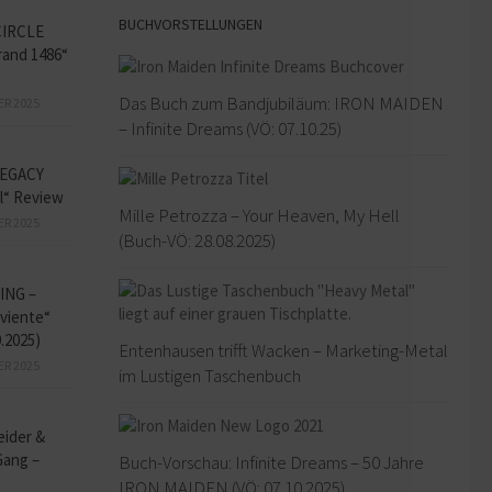
BUCHVORSTELLUNGEN
CIRCLE
and 1486“
Das Buch zum Bandjubiläum: IRON MAIDEN
ER 2025
– Infinite Dreams (VÖ: 07.10.25)
EGACY
l“ Review
Mille Petrozza – Your Heaven, My Hell
ER 2025
(Buch-VÖ: 28.08.2025)
ING –
iviente“
9.2025)
Entenhausen trifft Wacken – Marketing-Metal
ER 2025
im Lustigen Taschenbuch
eider &
Gang –
Buch-Vorschau: Infinite Dreams – 50 Jahre
IRON MAIDEN (VÖ: 07.10.2025)