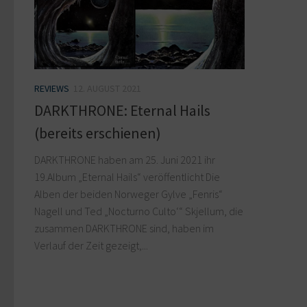
REVIEWS
12. AUGUST 2021
DARKTHRONE: Eternal Hails
(bereits erschienen)
DARKTHRONE haben am 25. Juni 2021 ihr
19.Album „Eternal Hails“ veröffentlicht Die
Alben der beiden Norweger Gylve „Fenris“
Nagell und Ted „Nocturno Culto‘“ Skjellum, die
zusammen DARKTHRONE sind, haben im
Verlauf der Zeit gezeigt,...