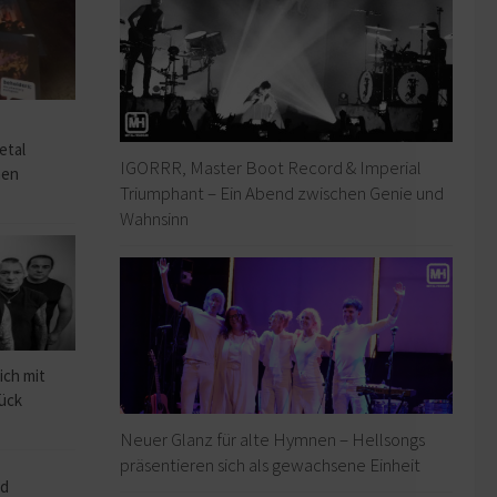
o
etal
IGORRR, Master Boot Record & Imperial
hen
Triumphant – Ein Abend zwischen Genie und
Wahnsinn
ich mit
rück
Neuer Glanz für alte Hymnen – Hellsongs
präsentieren sich als gewachsene Einheit
ad