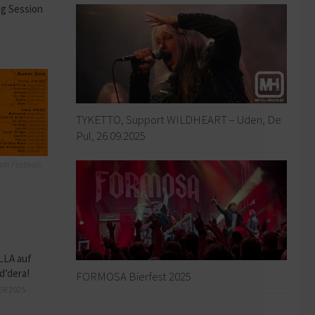
ng Session
TYKETTO, Support WILDHEART – Uden, De
Pul, 26.09.2025
sm Festivals
LLA auf
d’dera!
FORMOSA Bierfest 2025
ER 2025