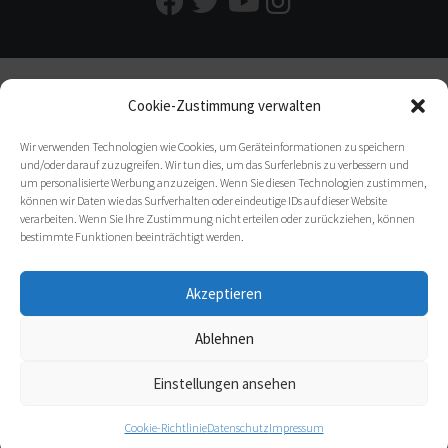
Cookie-Zustimmung verwalten
Wir verwenden Technologien wie Cookies, um Geräteinformationen zu speichern
und/oder darauf zuzugreifen. Wir tun dies, um das Surferlebnis zu verbessern und
um personalisierte Werbung anzuzeigen. Wenn Sie diesen Technologien zustimmen,
können wir Daten wie das Surfverhalten oder eindeutige IDs auf dieser Website
verarbeiten. Wenn Sie Ihre Zustimmung nicht erteilen oder zurückziehen, können
bestimmte Funktionen beeinträchtigt werden.
Akzeptieren
Ablehnen
Einstellungen ansehen
Cookie-Richtlinie
Datenschutz
Impressum