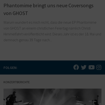
Phantomime bringt uns neue Coversongs
von GHOST
Warum wundert es mich nicht, dass die neue EP Phantomime
von GHOST an einem christlichen Feiertag nämlich Christi
Himmelfahrt veröffentlicht wird. Dieses Jahr ist es der 18. Mai und
demnach genau 39 Tage nach...
FOLGEN:
KONZERTBERICHTE