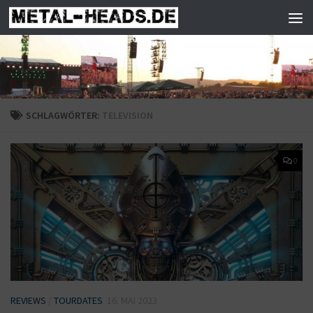
Zum Inhalt springen
SCHLAGWÖRTER:
TELEVISION
0
REVIEWS
/
TOURDATES
16. MAI 2023