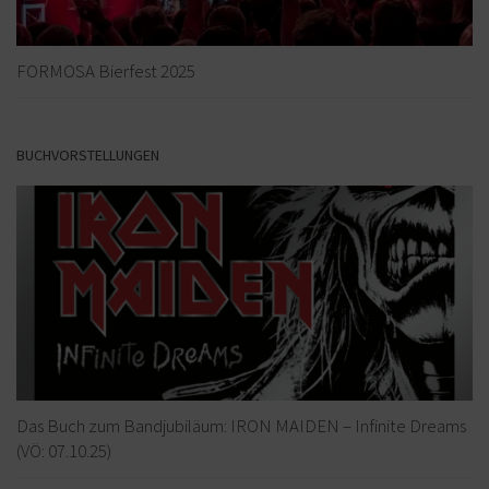
FORMOSA Bierfest 2025
BUCHVORSTELLUNGEN
Das Buch zum Bandjubiläum: IRON MAIDEN – Infinite Dreams
(VÖ: 07.10.25)