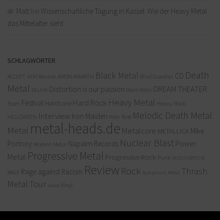
Matt
bei
Wissenschaftliche Tagung in Kassel: Wie der Heavy Metal
das Mittelalter sieht
SCHLAGWÖRTER
Death
Black Metal
CD
ACCEPT
AFM Records
AMON AMARTH
Blind Guardian
Metal
Distortion is our passion
DREAM THEATER
Doom Metal
DELAIN
Heavy Metal
Hard Rock
Festival
Hardcore
Heavy Rock
Essen
Melodic Death Metal
Interview
Iron Maiden
live
Köln
HELLOWEEN
metal-heads.de
Metal
Metalcore
MIke
METALLICA
Nuclear Blast
Power
Portnoy
Napalm Records
Modern Metal
Progressive Metal
Metal
Progressive Rock
Punk
QUEENSRYCHE
Review
Rock
Thrash
Rage against Racism
RAGE
Symphonic Metal
Metal
Tour
Vinyl
Video