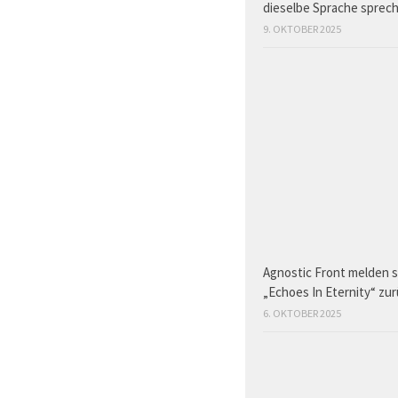
dieselbe Sprache sprec
9. OKTOBER 2025
Agnostic Front melden s
„Echoes In Eternity“ zu
6. OKTOBER 2025