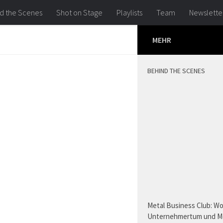
d the Scenes
Shot on Stage
Playlists
Team
Newslette
MEHR
BEHIND THE SCENES
Metal Business Club: W
Unternehmertum und M