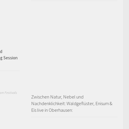
ad
ng Session
sm Festivals
Zwischen Natur, Nebel und
Nachdenklichkeit: Waldgeflüster, Enisum &
Eïs live in Oberhausen: