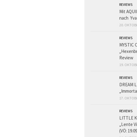
REVIEWS
Mit AQUI
nach Yva
20. OKTOB
REVIEWS
MYSTIC 
„Hexenbr
Review
19. OKTOB
REVIEWS
DREAM L
„Immorta
17. OKTOB
REVIEWS
LITTLE K
„Lente V
(VÖ: 19.0