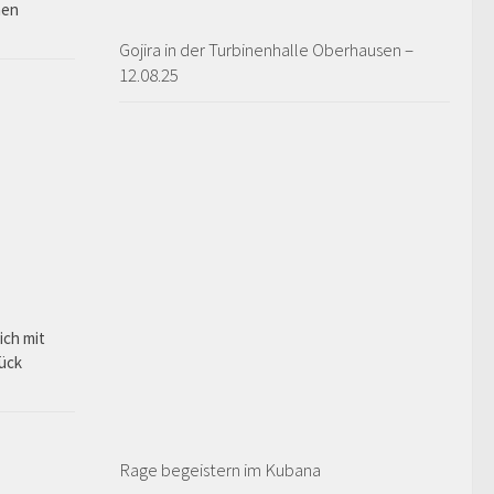
hen
Gojira in der Turbinenhalle Oberhausen –
12.08.25
ich mit
rück
Rage begeistern im Kubana