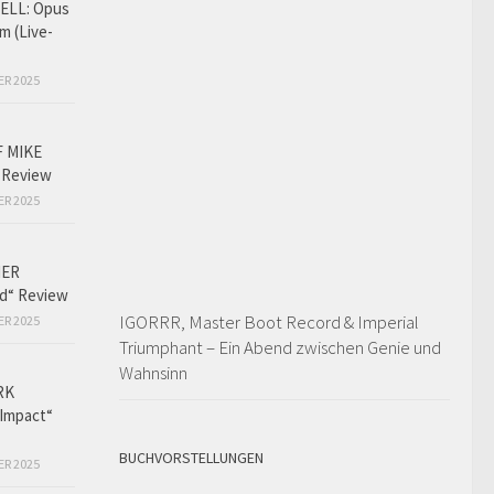
LL: Opus
m (Live-
ER 2025
F MIKE
 Review
ER 2025
HER
ed“ Review
IGORRR, Master Boot Record & Imperial
ER 2025
Triumphant – Ein Abend zwischen Genie und
Wahnsinn
RK
Impact“
BUCHVORSTELLUNGEN
ER 2025