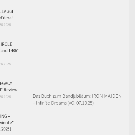
LLA auf
d’dera!
ER 2025
CIRCLE
and 1486“
ER 2025
EGACY
l“ Review
Das Buch zum Bandjubiläum: IRON MAIDEN
ER 2025
– Infinite Dreams (VÖ: 07.10.25)
ING –
iviente“
9.2025)