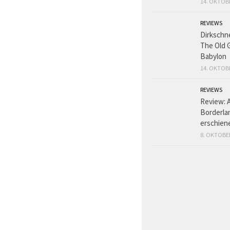
14. OKTOB
REVIEWS
Dirkschn
The Old 
Babylon
14. OKTOB
REVIEWS
Review: 
Borderlan
erschien
8. OKTOBE