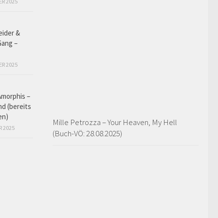
ER 2025
eider &
Gang –
ER 2025
Amorphis –
d (bereits
en)
Mille Petrozza – Your Heaven, My Hell
R 2025
(Buch-VÖ: 28.08.2025)