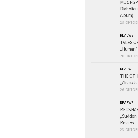
MOONSPE
Diabolicu
Album)
29. OKTOB
REVIEWS
TALES O
„Human“
28. OKTOB
REVIEWS
THE OT
„Alienat
26. OKTOB
REVIEWS
REDSHA
„Sudden 
Review
23. OKTOB