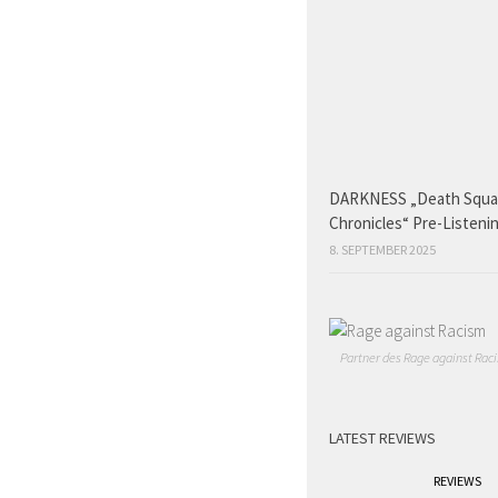
DARKNESS „Death Squ
Chronicles“ Pre-Listeni
8. SEPTEMBER 2025
Partner des Rage against Raci
LATEST REVIEWS
REVIEWS