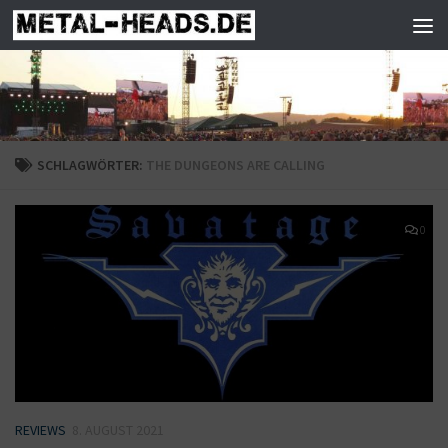
Zum Inhalt springen
SCHLAGWÖRTER:
THE DUNGEONS ARE CALLING
0
REVIEWS
8. AUGUST 2021