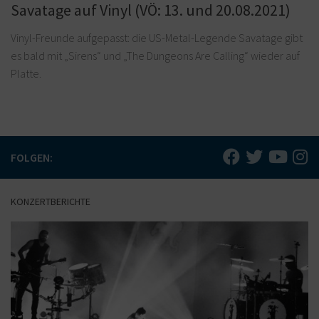
Savatage auf Vinyl (VÖ: 13. und 20.08.2021)
Vinyl-Freunde aufgepasst: die US-Metal-Legende Savatage gibt
es bald mit „Sirens“ und „The Dungeons Are Calling“ wieder auf
Platte.
FOLGEN:
KONZERTBERICHTE