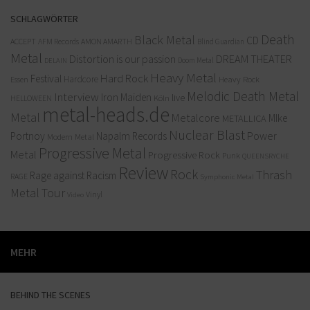
SCHLAGWÖRTER
Death
Black Metal
CD
ACCEPT
AFM Records
AMON AMARTH
Blind Guardian
Metal
Distortion is our passion
DREAM THEATER
Doom Metal
DELAIN
Heavy Metal
Hard Rock
Festival
Hardcore
Heavy Rock
Essen
Melodic Death Metal
Interview
Iron Maiden
live
Köln
HELLOWEEN
metal-heads.de
Metal
Metalcore
MIke
METALLICA
Nuclear Blast
Power
Portnoy
Napalm Records
Modern Metal
Progressive Metal
Metal
Progressive Rock
Punk
QUEENSRYCHE
Review
Rock
Thrash
Rage against Racism
RAGE
Symphonic Metal
Metal
Tour
Vinyl
Video
MEHR
BEHIND THE SCENES