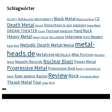
Schlagwörter
Black Metal
CD
ACCEPT
AFM Records
AMON AMARTH
Blind Guardian
Death Metal
Distortion is our passion
Doom Metal
DELAIN
Hard Rock
DREAM THEATER
Festival
Hardcore
Essen
Heavy Metal
Interview
Iron Maiden
Heavy Rock
HELLOWEEN
metal-
Melodic Death Metal
Metal
live
Köln
heads.de
Metalcore
MIke Portnoy
METALLICA
Modern
Nuclear Blast
Power Metal
Napalm Records
Metal
Progressive Metal
Progressive Rock
Punk
QUEENSRYCHE
Review
Rock
Rage against Racism
RAGE
Symphonic Metal
Thrash Metal
Tour
Vinyl
Video
Mehr