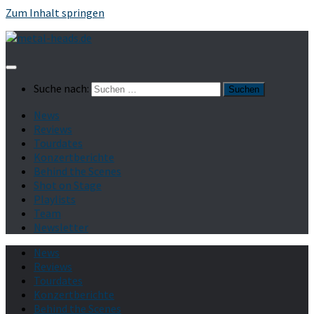
Zum Inhalt springen
Suche nach:
News
Reviews
Tourdates
Konzertberichte
Behind the Scenes
Shot on Stage
Playlists
Team
Newsletter
News
Reviews
Tourdates
Konzertberichte
Behind the Scenes