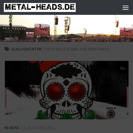
Zum Inhalt springen
SCHLAGWÖRTER:
THE O'REILLYS AND THE PADDYHATS
0
REVIEWS
19. DEZEMBER 2021