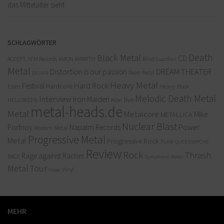
das Mittelalter sieht
SCHLAGWÖRTER
Death
Black Metal
CD
ACCEPT
AFM Records
AMON AMARTH
Blind Guardian
Metal
Distortion is our passion
DREAM THEATER
Doom Metal
DELAIN
Heavy Metal
Hard Rock
Festival
Hardcore
Heavy Rock
Essen
Melodic Death Metal
Interview
Iron Maiden
live
Köln
HELLOWEEN
metal-heads.de
Metal
Metalcore
MIke
METALLICA
Nuclear Blast
Power
Portnoy
Napalm Records
Modern Metal
Progressive Metal
Metal
Progressive Rock
Punk
QUEENSRYCHE
Review
Rock
Thrash
Rage against Racism
RAGE
Symphonic Metal
Metal
Tour
Vinyl
Video
MEHR