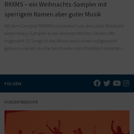
R#XMS – ein Weihnachts-Sampler mit
sperrigem Namen aber guter Musik
Mit dem Sampler R#XMAS präsentiert uns das Label Metalville
einen Heavy-Sampler in der weihnachtlichen Version. Mit
insgesamt 13 Songs ist das Album auch schön vollgepackt;
genauso wie wir uns die Geschenke vom Christkind erwarten....
FOLGEN:
KONZERTBERICHTE