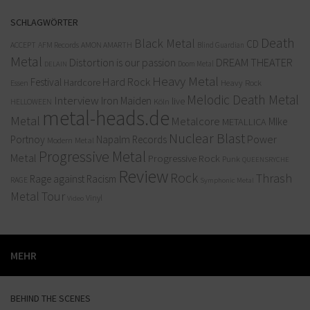
SCHLAGWÖRTER
Death
Black Metal
CD
ACCEPT
AFM Records
AMON AMARTH
Blind Guardian
Metal
Distortion is our passion
DREAM THEATER
Doom Metal
DELAIN
Heavy Metal
Hard Rock
Festival
Hardcore
Heavy Rock
Essen
Melodic Death Metal
Interview
Iron Maiden
live
Köln
HELLOWEEN
metal-heads.de
Metal
Metalcore
MIke
METALLICA
Nuclear Blast
Power
Portnoy
Napalm Records
Modern Metal
Progressive Metal
Metal
Progressive Rock
Punk
QUEENSRYCHE
Review
Rock
Thrash
Rage against Racism
RAGE
Symphonic Metal
Metal
Tour
Vinyl
Video
MEHR
BEHIND THE SCENES