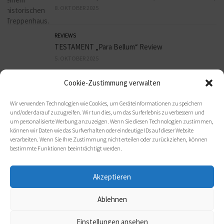
8. OKTOBER 2025
REVIEWS
TESTAMENT „Para Bellum“ Review
5. OKTOBER 2025
Cookie-Zustimmung verwalten
REVIEWS
THORONDIR „Wächter Des Waldes“ Review
Wir verwenden Technologien wie Cookies, um Geräteinformationen zu speichern
5. OKTOBER 2025
und/oder darauf zuzugreifen. Wir tun dies, um das Surferlebnis zu verbessern und
um personalisierte Werbung anzuzeigen. Wenn Sie diesen Technologien zustimmen,
können wir Daten wie das Surfverhalten oder eindeutige IDs auf dieser Website
verarbeiten. Wenn Sie Ihre Zustimmung nicht erteilen oder zurückziehen, können
bestimmte Funktionen beeinträchtigt werden.
Akzeptieren
Ablehnen
(c) 2021 metal-heads e. V.
Einstellungen ansehen