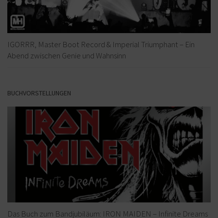
IGORRR, Master Boot Record & Imperial Triumphant – Ein
Abend zwischen Genie und Wahnsinn
BUCHVORSTELLUNGEN
Das Buch zum Bandjubiläum: IRON MAIDEN – Infinite Dreams