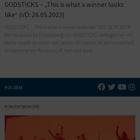
GODSTICKS – „This is what a winner looks
like“ (VÖ: 26.05.2023)
GODSTICKS – „This is what a winner looks like“ (VÖ: 26.05.2023)
Die musikalische Entwicklung von GODSTICKS verfolgen wir von
metal-heads.de schon seit Jahren. SO haben wir euch mehrfach
entsprechende Reviews (z.B. hier und dort)...
FOLGEN:
KONZERTBERICHTE