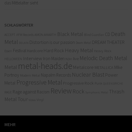
das Mittelalter sieht
SCHLAGWÖRTER
Death
Black Metal
CD
ACCEPT
AFM Records
AMON AMARTH
Blind Guardian
Metal
Distortion is our passion
DREAM THEATER
Doom Metal
DELAIN
Heavy Metal
Hard Rock
Festival
Hardcore
Heavy Rock
Essen
Melodic Death Metal
Interview
Iron Maiden
live
Köln
HELLOWEEN
metal-heads.de
Metal
Metalcore
MIke
METALLICA
Nuclear Blast
Power
Portnoy
Napalm Records
Modern Metal
Progressive Metal
Metal
Progressive Rock
Punk
QUEENSRYCHE
Review
Rock
Thrash
Rage against Racism
RAGE
Symphonic Metal
Metal
Tour
Vinyl
Video
MEHR