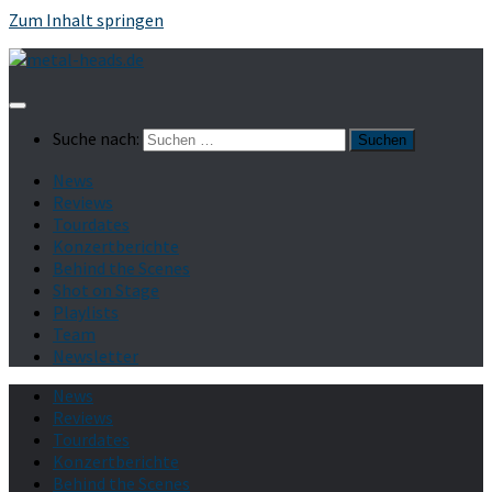
Zum Inhalt springen
Suche nach:
News
Reviews
Tourdates
Konzertberichte
Behind the Scenes
Shot on Stage
Playlists
Team
Newsletter
News
Reviews
Tourdates
Konzertberichte
Behind the Scenes