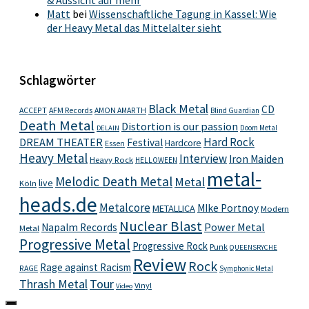
& Aussicht auf mehr
Matt
bei
Wissenschaftliche Tagung in Kassel: Wie
der Heavy Metal das Mittelalter sieht
Schlagwörter
Black Metal
CD
ACCEPT
AFM Records
AMON AMARTH
Blind Guardian
Death Metal
Distortion is our passion
Doom Metal
DELAIN
Hard Rock
DREAM THEATER
Festival
Hardcore
Essen
Heavy Metal
Interview
Iron Maiden
Heavy Rock
HELLOWEEN
metal-
Melodic Death Metal
Metal
live
Köln
heads.de
Metalcore
MIke Portnoy
METALLICA
Modern
Nuclear Blast
Power Metal
Napalm Records
Metal
Progressive Metal
Progressive Rock
Punk
QUEENSRYCHE
Review
Rock
Rage against Racism
RAGE
Symphonic Metal
Thrash Metal
Tour
Vinyl
Video