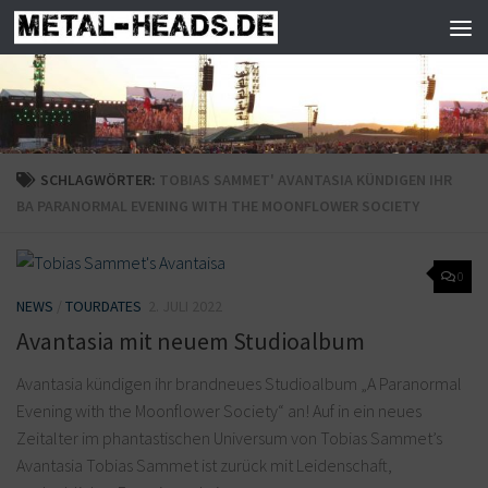
Zum Inhalt springen
SCHLAGWÖRTER:
TOBIAS SAMMET' AVANTASIA KÜNDIGEN IHR
BA PARANORMAL EVENING WITH THE MOONFLOWER SOCIETY
0
NEWS
/
TOURDATES
2. JULI 2022
Avantasia mit neuem Studioalbum
Avantasia kündigen ihr brandneues Studioalbum „A Paranormal
Evening with the Moonflower Society“ an! Auf in ein neues
Zeitalter im phantastischen Universum von Tobias Sammet’s
Avantasia Tobias Sammet ist zurück mit Leidenschaft,