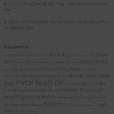
Fridde
bei
Dong Open Air 2025 – Tag 1: Metal, Mosh & Aussicht auf
mehr
Matt
bei
Wissenschaftliche Tagung in Kassel: Wie der Heavy Metal
das Mittelalter sieht
SCHLAGWÖRTER
Death
Black Metal
CD
ACCEPT
AFM Records
AMON AMARTH
Blind Guardian
Metal
Distortion is our passion
DREAM THEATER
Doom Metal
DELAIN
Heavy Metal
Hard Rock
Festival
Hardcore
Heavy Rock
Essen
Melodic Death Metal
Interview
Iron Maiden
live
Köln
HELLOWEEN
metal-heads.de
Metal
Metalcore
MIke
METALLICA
Nuclear Blast
Power
Portnoy
Napalm Records
Modern Metal
Progressive Metal
Metal
Progressive Rock
Punk
QUEENSRYCHE
Review
Rock
Thrash
Rage against Racism
RAGE
Symphonic Metal
Metal
Tour
Vinyl
Video