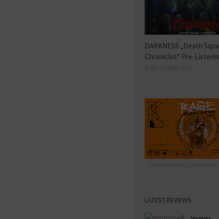
DARKNESS „Death Squ
Chronicles“ Pre-Listeni
8. SEPTEMBER 2025
Partner des Rage against Raci
LATEST REVIEWS
REVIEWS