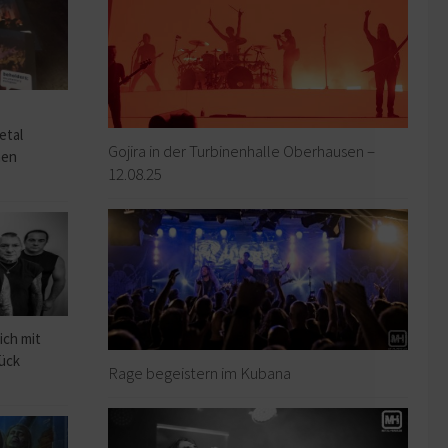
o
etal
Gojira in der Turbinenhalle Oberhausen –
hen
12.08.25
ich mit
rück
Rage begeistern im Kubana