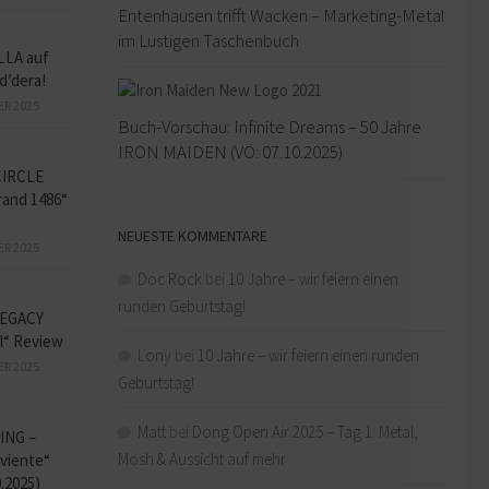
Entenhausen trifft Wacken – Marketing-Metal
im Lustigen Taschenbuch
LLA auf
d’dera!
ER 2025
Buch-Vorschau: Infinite Dreams – 50 Jahre
IRON MAIDEN (VÖ: 07.10.2025)
CIRCLE
and 1486“
NEUESTE KOMMENTARE
ER 2025
Doc Rock
bei
10 Jahre – wir feiern einen
runden Geburtstag!
EGACY
l“ Review
Lony
bei
10 Jahre – wir feiern einen runden
ER 2025
Geburtstag!
Matt
bei
Dong Open Air 2025 – Tag 1: Metal,
ING –
Mosh & Aussicht auf mehr
iviente“
9.2025)