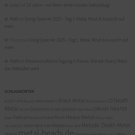
Lony
bei
10 Jahre – wir feiern einen runden Geburtstag!
Matt
bei
Dong Open Air 2025 – Tag 1: Metal, Mosh & Aussicht auf
mehr
Fridde
bei
Dong Open Air 2025 – Tag 1: Metal, Mosh & Aussicht auf
mehr
Matt
bei
Wissenschaftliche Tagung in Kassel: Wie der Heavy Metal
das Mittelalter sieht
SCHLAGWÖRTER
Death
Black Metal
CD
ACCEPT
AFM Records
AMON AMARTH
Blind Guardian
Metal
Distortion is our passion
DREAM THEATER
Doom Metal
DELAIN
Heavy Metal
Hard Rock
Festival
Hardcore
Heavy Rock
Essen
Melodic Death Metal
Interview
Iron Maiden
live
Köln
HELLOWEEN
metal-heads.de
Metal
Metalcore
MIke
METALLICA