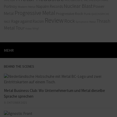
Nuclear Blast
Power
Portnoy
Napalm Records
Modern Metal
Progressive Metal
Metal
Progressive Rock
Punk
QUEENSRYCHE
Review
Rock
Thrash
Rage against Racism
RAGE
Symphonic Metal
Metal
Tour
Vinyl
Video
MEHR
BEHIND THE SCENES
Metal Business Club: Wo Unternehmertum und Metal dieselbe
Sprache sprechen
9. OKTOBER 2025