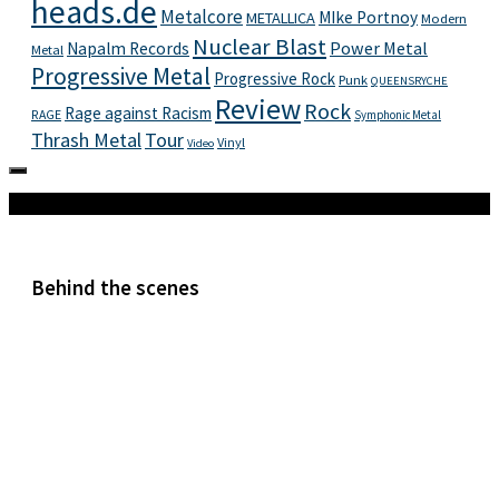
heads.de
Metalcore
MIke Portnoy
METALLICA
Modern
Nuclear Blast
Power Metal
Napalm Records
Metal
Progressive Metal
Progressive Rock
Punk
QUEENSRYCHE
Review
Rock
Rage against Racism
RAGE
Symphonic Metal
Thrash Metal
Tour
Vinyl
Video
Mehr
Behind the scenes