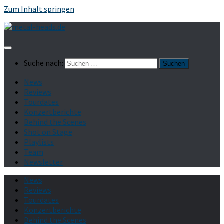
Zum Inhalt springen
Suche nach:
News
Reviews
Tourdates
Konzertberichte
Behind the Scenes
Shot on Stage
Playlists
Team
Newsletter
News
Reviews
Tourdates
Konzertberichte
Behind the Scenes