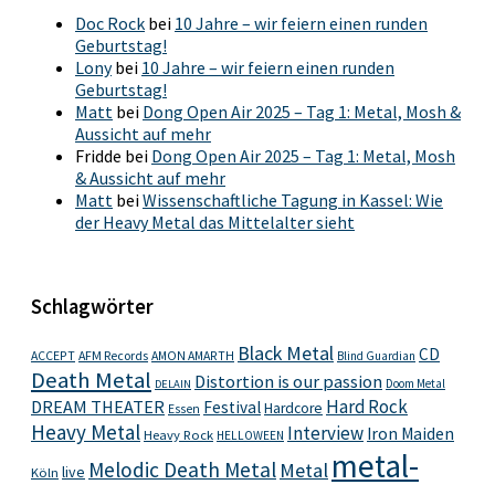
Doc Rock
bei
10 Jahre – wir feiern einen runden
Geburtstag!
Lony
bei
10 Jahre – wir feiern einen runden
Geburtstag!
Matt
bei
Dong Open Air 2025 – Tag 1: Metal, Mosh &
Aussicht auf mehr
Fridde
bei
Dong Open Air 2025 – Tag 1: Metal, Mosh
& Aussicht auf mehr
Matt
bei
Wissenschaftliche Tagung in Kassel: Wie
der Heavy Metal das Mittelalter sieht
Schlagwörter
Black Metal
CD
ACCEPT
AFM Records
AMON AMARTH
Blind Guardian
Death Metal
Distortion is our passion
Doom Metal
DELAIN
Hard Rock
DREAM THEATER
Festival
Hardcore
Essen
Heavy Metal
Interview
Iron Maiden
Heavy Rock
HELLOWEEN
metal-
Melodic Death Metal
Metal
live
Köln