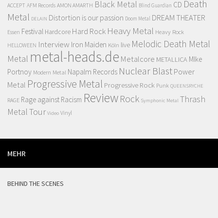
Death
Black Metal
CD
ACCEPT
AFM Records
AMON AMARTH
Blind Guardian
Metal
Distortion is our passion
DREAM THEATER
Doom Metal
DELAIN
Heavy Metal
Hard Rock
Festival
Hardcore
Heavy Rock
Essen
Melodic Death Metal
Interview
Iron Maiden
live
Köln
HELLOWEEN
metal-heads.de
Metal
Metalcore
MIke
METALLICA
Nuclear Blast
Power
Portnoy
Napalm Records
Modern Metal
Progressive Metal
Metal
Progressive Rock
Punk
QUEENSRYCHE
Review
Rock
Thrash
Rage against Racism
RAGE
Symphonic Metal
Metal
Tour
Vinyl
Video
MEHR
BEHIND THE SCENES