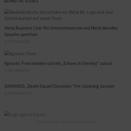
BEHIND THE SCENES
Metal Business Club: Wo Unternehmertum und Metal dieselbe
Sprache sprechen
9. OKTOBER 2025
Agnostic Front melden sich mit „Echoes In Eternity“ zurück
6. OKTOBER 2025
DARKNESS „Death Squad Chronicles“ Pre-Listening Session
8. SEPTEMBER 2025
Partner des Rage against Racism Festivals