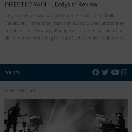
INFECTED RAIN – „Ecdysis“ Review
(English review down below) Modern Metal INFECTED RAIN
(Facebook / Homepage ) stammen aus Moldawien und können
bereits auf eine 13-jährige Bandgeschichte zurückblicken. Und
die Karriere nimmt richtig Fahrt auf. Sie haben sich mittlerweile...
FOLGEN:
KONZERTBERICHTE