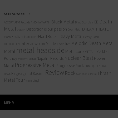
SCHLAGWÖRTER
Death
Black Metal
CD
ACCEPT
AFM Records
AMON AMARTH
Blind Guardian
Metal
Distortion is our passion
DREAM THEATER
Doom Metal
DELAIN
Heavy Metal
Hard Rock
Festival
Hardcore
Heavy Rock
Essen
Melodic Death Metal
Interview
Iron Maiden
live
Köln
HELLOWEEN
metal-heads.de
Metal
Metalcore
MIke
METALLICA
Nuclear Blast
Power
Portnoy
Napalm Records
Modern Metal
Progressive Metal
Metal
Progressive Rock
Punk
QUEENSRYCHE
Review
Rock
Thrash
Rage against Racism
RAGE
Symphonic Metal
Metal
Tour
Vinyl
Video
MEHR