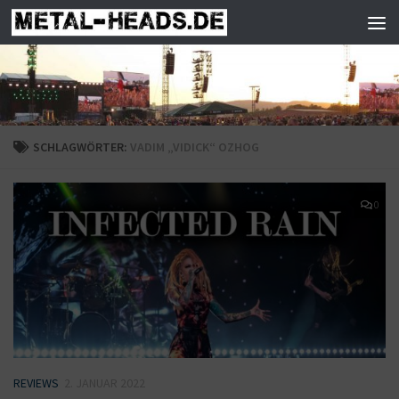
Zum Inhalt springen
SCHLAGWÖRTER:
VADIM „VIDICK“ OZHOG
0
REVIEWS
2. JANUAR 2022