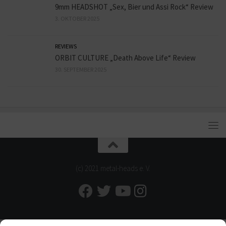
9mm HEADSHOT „Sex, Bier und Assi Rock“ Review
3. OKTOBER 2025
REVIEWS
ORBIT CULTURE „Death Above Life“ Review
30. SEPTEMBER 2025
(c) 2021 metal-heads e. V.