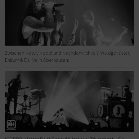
Zwischen Natur, Nebel und Nachdenklichkeit: Waldgeflüster,
Enisum & Eïs live in Oberhausen:
IGORRR, Master Boot Record & Imperial Triumphant – Ein