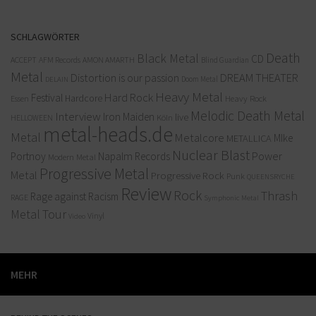
SCHLAGWÖRTER
Death
Black Metal
CD
ACCEPT
AFM Records
AMON AMARTH
Blind Guardian
Metal
Distortion is our passion
DREAM THEATER
Doom Metal
DELAIN
Heavy Metal
Hard Rock
Festival
Hardcore
Heavy Rock
Essen
Melodic Death Metal
Interview
Iron Maiden
live
Köln
HELLOWEEN
metal-heads.de
Metal
Metalcore
MIke
METALLICA
Nuclear Blast
Power
Portnoy
Napalm Records
Modern Metal
Progressive Metal
Metal
Progressive Rock
Punk
QUEENSRYCHE
Review
Rock
Thrash
Rage against Racism
RAGE
Symphonic Metal
Metal
Tour
Vinyl
Video
MEHR