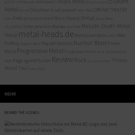
Death
Black Metal
CD
ACCEPT
AFM Records
AMON AMARTH
Blind Guardian
Metal
Distortion is our passion
DREAM THEATER
Doom Metal
DELAIN
Heavy Metal
Hard Rock
Festival
Hardcore
Heavy Rock
Essen
Melodic Death Metal
Interview
Iron Maiden
live
Köln
HELLOWEEN
metal-heads.de
Metal
Metalcore
MIke
METALLICA
Nuclear Blast
Power
Portnoy
Napalm Records
Modern Metal
Progressive Metal
Metal
Progressive Rock
Punk
QUEENSRYCHE
Review
Rock
Thrash
Rage against Racism
RAGE
Symphonic Metal
Metal
Tour
Vinyl
Video
MEHR
BEHIND THE SCENES