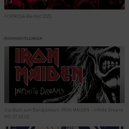
FORMOSA Bierfest 2025
BUCHVORSTELLUNGEN
Das Buch zum Bandjubiläum: IRON MAIDEN – Infinite Dreams
(VÖ: 07.10.25)