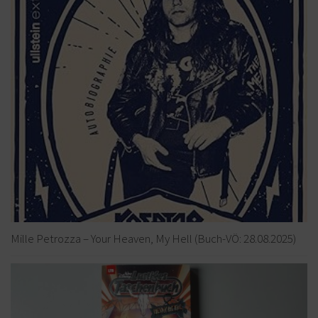
Mille Petrozza – Your Heaven, My Hell (Buch-VÖ: 28.08.2025)