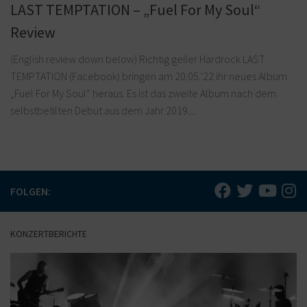
LAST TEMPTATION – „Fuel For My Soul“
Review
(English review down below) Richtig geiler Hardrock LAST
TEMPTATION (Facebook) bringen am 20.05.’22 ihr neues Album
„Fuel For My Soul“ heraus. Es ist das zweite Album nach dem
selbstbetilten Debüt aus dem Jahr 2019....
FOLGEN:
KONZERTBERICHTE