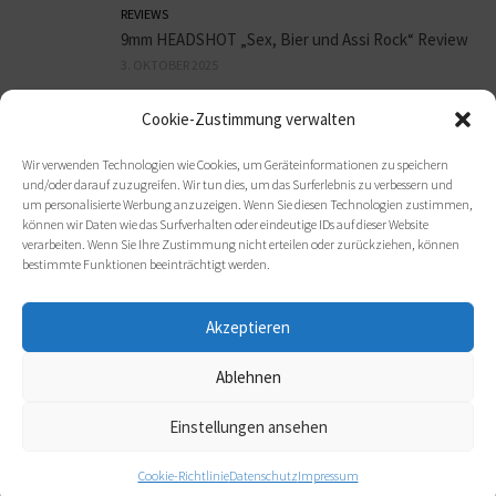
REVIEWS
9mm HEADSHOT „Sex, Bier und Assi Rock“ Review
3. OKTOBER 2025
Cookie-Zustimmung verwalten
REVIEWS
ORBIT CULTURE „Death Above Life“ Review
Wir verwenden Technologien wie Cookies, um Geräteinformationen zu speichern
30. SEPTEMBER 2025
und/oder darauf zuzugreifen. Wir tun dies, um das Surferlebnis zu verbessern und
um personalisierte Werbung anzuzeigen. Wenn Sie diesen Technologien zustimmen,
können wir Daten wie das Surfverhalten oder eindeutige IDs auf dieser Website
verarbeiten. Wenn Sie Ihre Zustimmung nicht erteilen oder zurückziehen, können
bestimmte Funktionen beeinträchtigt werden.
Akzeptieren
Ablehnen
(c) 2021 metal-heads e. V.
Einstellungen ansehen
Cookie-Richtlinie
Datenschutz
Impressum