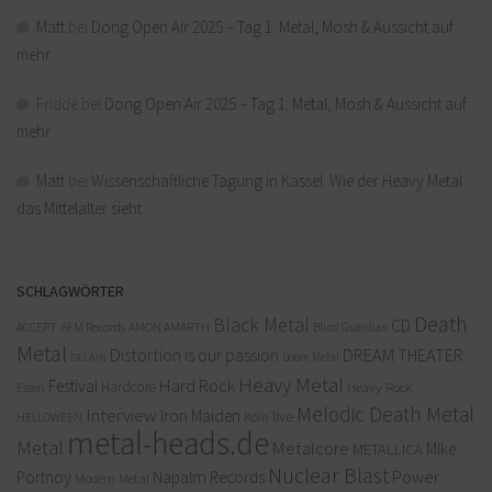
Matt
bei
Dong Open Air 2025 – Tag 1: Metal, Mosh & Aussicht auf
mehr
Fridde
bei
Dong Open Air 2025 – Tag 1: Metal, Mosh & Aussicht auf
mehr
Matt
bei
Wissenschaftliche Tagung in Kassel: Wie der Heavy Metal
das Mittelalter sieht
SCHLAGWÖRTER
Death
Black Metal
CD
ACCEPT
AFM Records
AMON AMARTH
Blind Guardian
Metal
Distortion is our passion
DREAM THEATER
Doom Metal
DELAIN
Heavy Metal
Hard Rock
Festival
Hardcore
Heavy Rock
Essen
Melodic Death Metal
Interview
Iron Maiden
live
Köln
HELLOWEEN
metal-heads.de
Metal
Metalcore
MIke
METALLICA
Nuclear Blast
Power
Portnoy
Napalm Records
Modern Metal