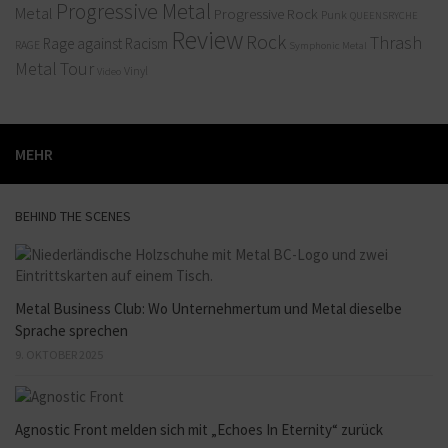
Progressive Metal
Metal
Progressive Rock
Punk
QUEENSRYCHE
Review
Rock
Thrash
Rage against Racism
RAGE
Symphonic Metal
Metal
Tour
Vinyl
Video
MEHR
BEHIND THE SCENES
Metal Business Club: Wo Unternehmertum und Metal dieselbe
Sprache sprechen
9. OKTOBER 2025
Agnostic Front melden sich mit „Echoes In Eternity“ zurück