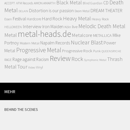
Death
Black Metal
CD
ACCEPT
AFM Records
AMON AMARTH
Blind Guardian
Metal
Distortion is our passion
DREAM THEATER
Doom Metal
DELAIN
Heavy Metal
Hard Rock
Festival
Hardcore
Heavy Rock
Essen
Melodic Death Metal
Interview
Iron Maiden
live
Köln
HELLOWEEN
metal-heads.de
Metal
Metalcore
MIke
METALLICA
Nuclear Blast
Power
Portnoy
Napalm Records
Modern Metal
Progressive Metal
Metal
Progressive Rock
Punk
QUEENSRYCHE
Review
Rock
Thrash
Rage against Racism
RAGE
Symphonic Metal
Metal
Tour
Vinyl
Video
MEHR
BEHIND THE SCENES