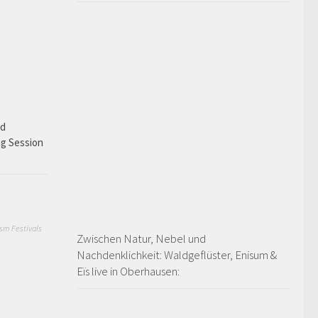
ad
ng Session
sm Festivals
Zwischen Natur, Nebel und
Nachdenklichkeit: Waldgeflüster, Enisum &
Eïs live in Oberhausen: