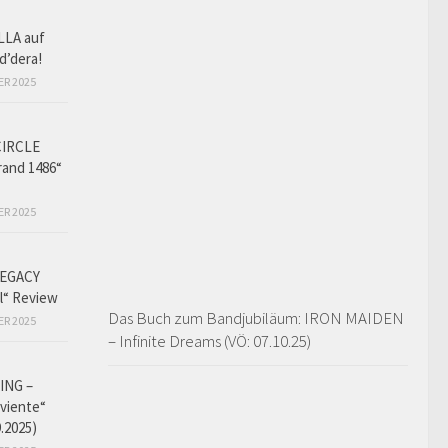
LLA auf
d’dera!
ER 2025
CIRCLE
and 1486“
ER 2025
EGACY
l“ Review
Das Buch zum Bandjubiläum: IRON MAIDEN
ER 2025
– Infinite Dreams (VÖ: 07.10.25)
ING –
iviente“
9.2025)