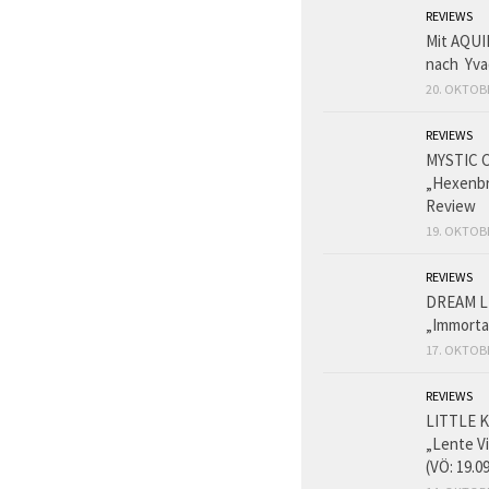
REVIEWS
Mit AQUI
nach Yva
20. OKTOB
REVIEWS
MYSTIC 
„Hexenbr
Review
19. OKTOB
REVIEWS
DREAM L
„Immorta
17. OKTOB
REVIEWS
LITTLE K
„Lente V
(VÖ: 19.0