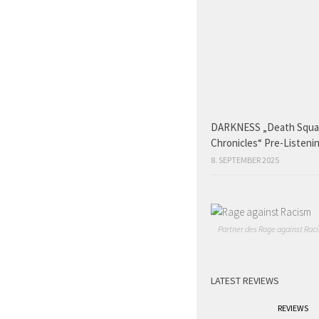
DARKNESS „Death Squ
Chronicles“ Pre-Listeni
8. SEPTEMBER 2025
Partner des Rage against Raci
LATEST REVIEWS
REVIEWS