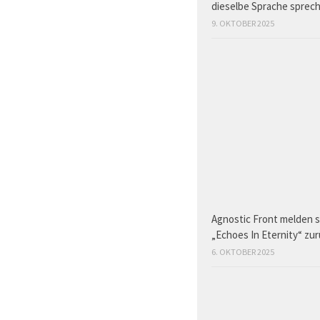
dieselbe Sprache sprec
9. OKTOBER 2025
Agnostic Front melden s
„Echoes In Eternity“ zu
6. OKTOBER 2025