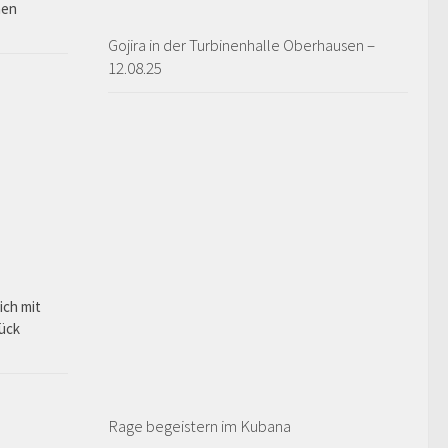
hen
Gojira in der Turbinenhalle Oberhausen –
12.08.25
ich mit
rück
Rage begeistern im Kubana