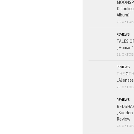
MOONSPE
Diabolicu
Album)
29. OKTOB
REVIEWS
TALES O
„Human“
28. OKTOB
REVIEWS
THE OT
„Alienat
26. OKTOB
REVIEWS
REDSHA
„Sudden 
Review
23. OKTOB