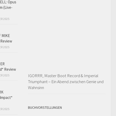
LL: Opus
m (Live-
ER 2025
F MIKE
 Review
ER 2025
HER
ed“ Review
IGORRR, Master Boot Record & Imperial
ER 2025
Triumphant – Ein Abend zwischen Genie und
Wahnsinn
RK
Impact“
BUCHVORSTELLUNGEN
ER 2025