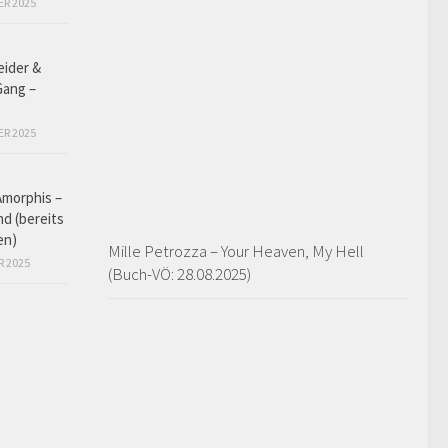
ER 2025
eider &
Gang –
ER 2025
Amorphis –
d (bereits
en)
Mille Petrozza – Your Heaven, My Hell
R 2025
(Buch-VÖ: 28.08.2025)