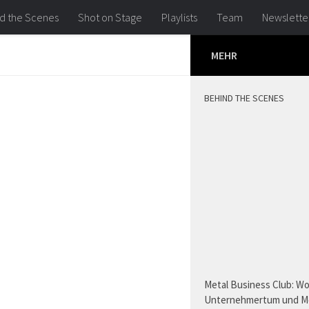
d the Scenes
Shot on Stage
Playlists
Team
Newslette
MEHR
BEHIND THE SCENES
Metal Business Club: W
Unternehmertum und M