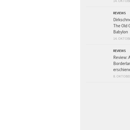
14. OKTOB
REVIEWS
Dirkschn
The Old 
Babylon
14. OKTOB
REVIEWS
Review: 
Borderlan
erschien
8. OKTOBE