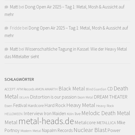
Matt
bei
Dong Open Air 2025 – Tag 1: Metal, Mosh & Aussicht auf
mehr
Fridde
bei
Dong Open Air 2025 – Tag 1: Metal, Mosh & Aussicht auf
mehr
Matt
bei
Wissenschaftliche Tagung in Kassel: Wie der Heavy Metal
das Mittelalter sieht
SCHLAGWÖRTER
Death
Black Metal
CD
ACCEPT
AFM Records
AMON AMARTH
Blind Guardian
Metal
Distortion is our passion
DREAM THEATER
Doom Metal
DELAIN
Heavy Metal
Hard Rock
Festival
Hardcore
Heavy Rock
Essen
Melodic Death Metal
Interview
Iron Maiden
live
Köln
HELLOWEEN
metal-heads.de
Metal
Metalcore
MIke
METALLICA
Nuclear Blast
Power
Portnoy
Napalm Records
Modern Metal