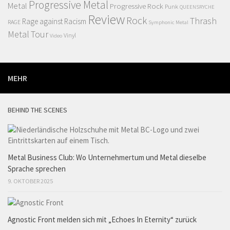
Progressive Metal
Metal
Progressive Rock
Punk
QUEENSRYCHE
Review
Rock
Thrash
Rage against Racism
RAGE
Symphonic Metal
Metal
Tour
Vinyl
Video
MEHR
BEHIND THE SCENES
Metal Business Club: Wo Unternehmertum und Metal dieselbe
Sprache sprechen
9. OKTOBER 2025
Agnostic Front melden sich mit „Echoes In Eternity“ zurück