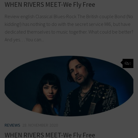
WHEN RIVERS MEET-We Fly Free
Review english Classical Blues-Rock The British couple Bond (No
kidding!) has nothing to do with the secret service MI6, but have
dedicated themselves to music together. What could be better?
And yes… You can...
0
REVIEWS
28. NOVEMBER 2020
WHEN RIVERS MEET-We Fly Free