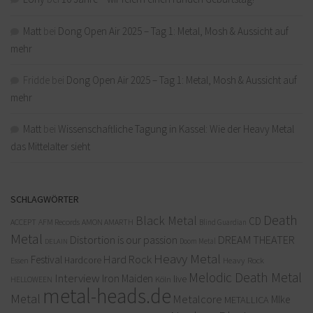
Matt
bei
Dong Open Air 2025 – Tag 1: Metal, Mosh & Aussicht auf
mehr
Fridde
bei
Dong Open Air 2025 – Tag 1: Metal, Mosh & Aussicht auf
mehr
Matt
bei
Wissenschaftliche Tagung in Kassel: Wie der Heavy Metal
das Mittelalter sieht
SCHLAGWÖRTER
Death
Black Metal
CD
ACCEPT
AFM Records
AMON AMARTH
Blind Guardian
Metal
Distortion is our passion
DREAM THEATER
Doom Metal
DELAIN
Heavy Metal
Hard Rock
Festival
Hardcore
Heavy Rock
Essen
Melodic Death Metal
Interview
Iron Maiden
live
Köln
HELLOWEEN
metal-heads.de
Metal
Metalcore
MIke
METALLICA