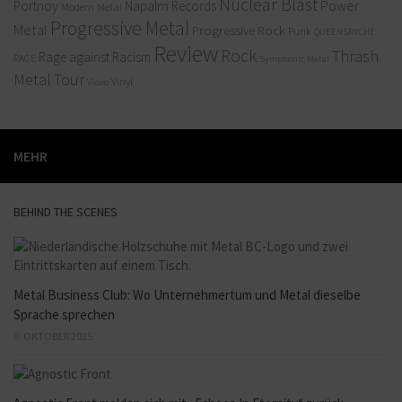
Nuclear Blast
Power
Portnoy
Napalm Records
Modern Metal
Progressive Metal
Metal
Progressive Rock
Punk
QUEENSRYCHE
Review
Rock
Thrash
Rage against Racism
RAGE
Symphonic Metal
Metal
Tour
Vinyl
Video
MEHR
BEHIND THE SCENES
Metal Business Club: Wo Unternehmertum und Metal dieselbe
Sprache sprechen
9. OKTOBER 2025