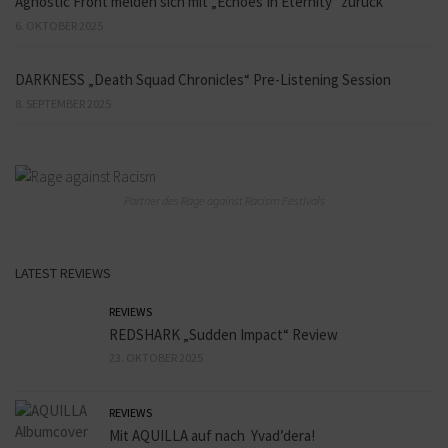
Agnostic Front melden sich mit „Echoes In Eternity“ zurück
6. OKTOBER 2025
DARKNESS „Death Squad Chronicles“ Pre-Listening Session
8. SEPTEMBER 2025
Partner des Rage against Racism Festivals
LATEST REVIEWS
REVIEWS
REDSHARK „Sudden Impact“ Review
23. OKTOBER 2025
REVIEWS
Mit AQUILLA auf nach Yvad’dera!